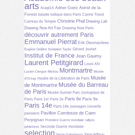
arts
Astrid de la
Adrien Goetz
Acagl14
Forest
balade ludique dans Paris
Carine Tissot
Christine Phal
Drawing Lab
Carreau du Temple
Drawing Now Art Fair
Drawing Now Paris
découvrir autrement Paris
Emmanuel Pierrat
Erik Desmazières
Gérard Jouhet
Eugène Delâtre
fondation Taylor
Institut de France
Jean Gaumy
Laurent Petitgirard
Louis XIV
Montmartre
Lucien Clergue
Michou
Musée
Musée
musée de la Libération de Paris
d'Orsay
Musée du Barreau
de Montmartre
de Paris
Musée Guimet
Parc zoologique de
Paris 6e
Paris 9e
Paris
Paris 1er
Paris 3e
Paris 14e
Paris 18e
passages couverts
Pavillon Comtesse de Caen
parisiens
Perpignan
Première Guerre mondiale
rallyes
Seconde Guerre mondiale
pédestres
selection
Yann Arthus-
Serge Gainsbourg