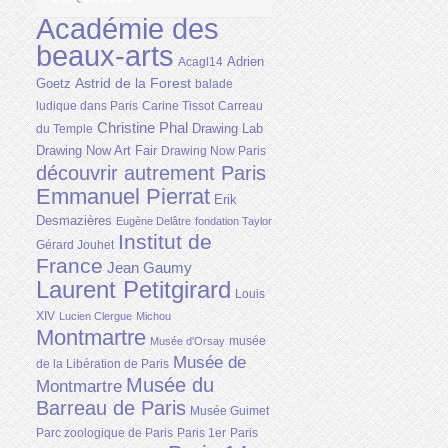
Académie des
beaux-arts
Adrien
Acagl14
Astrid de la Forest
Goetz
balade
ludique dans Paris
Carine Tissot
Carreau
Christine Phal
Drawing Lab
du Temple
Drawing Now Art Fair
Drawing Now Paris
découvrir autrement Paris
Emmanuel Pierrat
Erik
Desmazières
Eugène Delâtre
fondation Taylor
Institut de
Gérard Jouhet
France
Jean Gaumy
Laurent Petitgirard
Louis
XIV
Lucien Clergue
Michou
Montmartre
musée
Musée d'Orsay
Musée de
de la Libération de Paris
Musée du
Montmartre
Barreau de Paris
Musée Guimet
Parc zoologique de Paris
Paris 1er
Paris