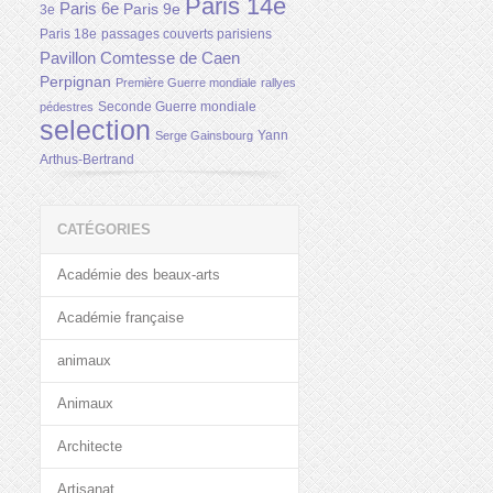
Paris 14e
Paris 6e
Paris 9e
3e
Paris 18e
passages couverts parisiens
Pavillon Comtesse de Caen
Perpignan
Première Guerre mondiale
rallyes
Seconde Guerre mondiale
pédestres
selection
Yann
Serge Gainsbourg
Arthus-Bertrand
CATÉGORIES
Académie des beaux-arts
Académie française
animaux
Animaux
Architecte
Artisanat