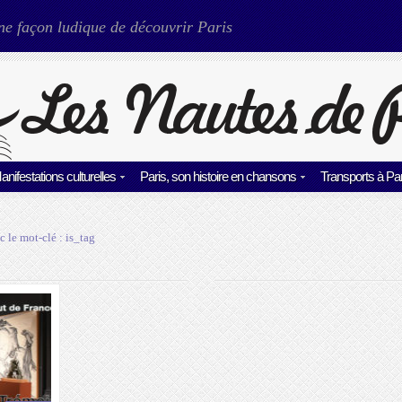
ne façon ludique de découvrir Paris
anifestations culturelles
Paris, son histoire en chansons
Transports à Par
c le mot-clé :
is_tag