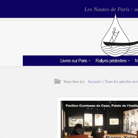
Les Nautes de Paris : u
Livres sur Paris
Rallyes pédestres
M
Vous êtes ici:
Accueil
» Tous les articles ave