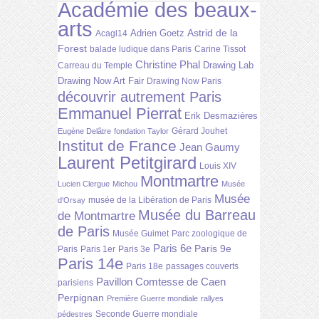
Académie des beaux-
arts
Astrid de la
Adrien Goetz
Acagl14
Forest
balade ludique dans Paris
Carine Tissot
Christine Phal
Drawing Lab
Carreau du Temple
Drawing Now Art Fair
Drawing Now Paris
découvrir autrement Paris
Emmanuel Pierrat
Erik Desmazières
Gérard Jouhet
Eugène Delâtre
fondation Taylor
Institut de France
Jean Gaumy
Laurent Petitgirard
Louis XIV
Montmartre
Lucien Clergue
Michou
Musée
Musée
musée de la Libération de Paris
d'Orsay
Musée du Barreau
de Montmartre
de Paris
Musée Guimet
Parc zoologique de
Paris 6e
Paris 9e
Paris
Paris 1er
Paris 3e
Paris 14e
Paris 18e
passages couverts
Pavillon Comtesse de Caen
parisiens
Perpignan
Première Guerre mondiale
rallyes
Seconde Guerre mondiale
pédestres