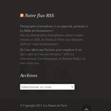
Notre flux RSS
Photographes francophones à vos appareils, participez à
La Malle des bicentenaires !
Avis aux photographes francophones, auteurs comme
artisans en 2026, les Nautes de Paris vous informent :
2026 est l’année du bicentenaire
De l’eau offerte aux Parisiens pour remplacer le vin
Qui a offert de l’eau aux Parisiens ? 1870, Le
collectionneur d’art britannique sir Richard Wallace vit
entre Paris (rue
Archives
Archives
© Copyright 2013.
Les Nautes de Paris