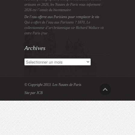
artisans en 2026, les Nautes de Paris vous informent :
2026 est l’année du bicentenaire
De l’eau offerte aux Parisiens pour remplacer le vin
Qui a offert de l’eau aux Parisiens ? 1870, Le
collectionneur d’art britannique sir Richard Wallace vit
entre Paris (rue
Archives
Archives
© Copyright 2013.
Les Nautes de Paris
Site par JCB