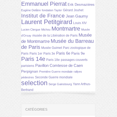
Emmanuel Pierrat
Erik Desmazières
Gérard Jouhet
Eugène Delâtre
fondation Taylor
Institut de France
Jean Gaumy
Laurent Petitgirard
Louis XIV
Montmartre
Lucien Clergue
Michou
Musée
Musée
musée de la Libération de Paris
d'Orsay
Musée du Barreau
de Montmartre
de Paris
Musée Guimet
Parc zoologique de
Paris 6e
Paris 9e
Paris
Paris 1er
Paris 3e
Paris 14e
Paris 18e
passages couverts
Pavillon Comtesse de Caen
parisiens
Perpignan
Première Guerre mondiale
rallyes
Seconde Guerre mondiale
pédestres
selection
Yann Arthus-
Serge Gainsbourg
Bertrand
CATÉGORIES