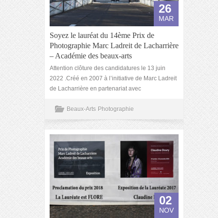
26
MAR
Soyez le lauréat du 14ème Prix de
Photographie Marc Ladreit de Lacharrière
– Académie des beaux-arts
Attention clôture des candidatures le 13 juin
2022 .Créé en 2007 à l’initiative de Marc Ladreit
de Lacharrière en partenariat avec
Beaux-Arts
Photographie
02
NOV