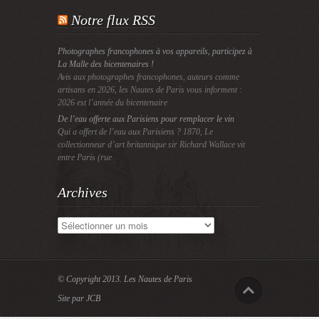
Notre flux RSS
Photographes francophones à vos appareils, participez à
La Malle des bicentenaires !
Avis aux photographes francophones, auteurs comme
artisans en 2026, les Nautes de Paris vous informent :
2026 est l’année du bicentenaire
De l’eau offerte aux Parisiens pour remplacer le vin
Qui a offert de l’eau aux Parisiens ? 1870, Le
collectionneur d’art britannique sir Richard Wallace vit
entre Paris (rue
Archives
Archives
© Copyright 2013.
Les Nautes de Paris
Site par JCB