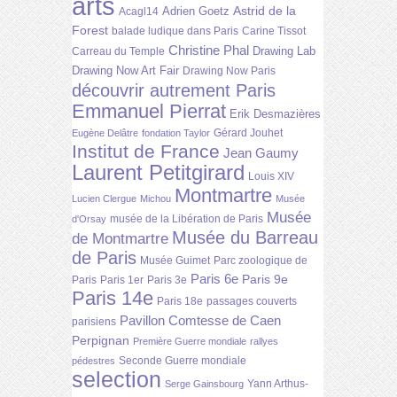
arts
Astrid de la
Adrien Goetz
Acagl14
Forest
balade ludique dans Paris
Carine Tissot
Christine Phal
Drawing Lab
Carreau du Temple
Drawing Now Art Fair
Drawing Now Paris
découvrir autrement Paris
Emmanuel Pierrat
Erik Desmazières
Gérard Jouhet
Eugène Delâtre
fondation Taylor
Institut de France
Jean Gaumy
Laurent Petitgirard
Louis XIV
Montmartre
Lucien Clergue
Michou
Musée
Musée
musée de la Libération de Paris
d'Orsay
Musée du Barreau
de Montmartre
de Paris
Musée Guimet
Parc zoologique de
Paris 6e
Paris 9e
Paris
Paris 1er
Paris 3e
Paris 14e
Paris 18e
passages couverts
Pavillon Comtesse de Caen
parisiens
Perpignan
Première Guerre mondiale
rallyes
Seconde Guerre mondiale
pédestres
selection
Yann Arthus-
Serge Gainsbourg