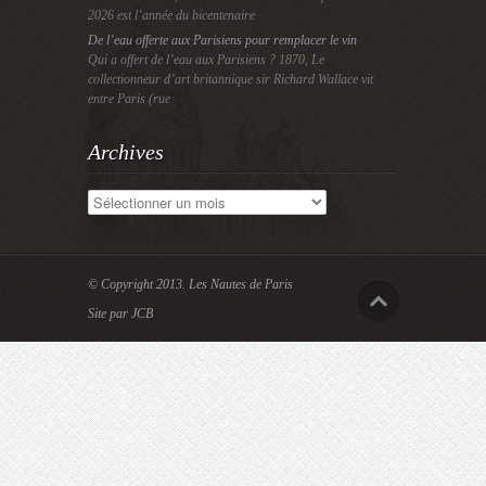
2026 est l’année du bicentenaire
De l’eau offerte aux Parisiens pour remplacer le vin
Qui a offert de l’eau aux Parisiens ? 1870, Le
collectionneur d’art britannique sir Richard Wallace vit
entre Paris (rue
Archives
Archives
© Copyright 2013.
Les Nautes de Paris
Site par JCB