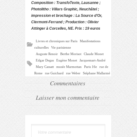
Composition : TransfoTexte, Lausanne ;
Photolitho : Villars Graphic, Neuchâtel ;
impression et brochage : La Source d’Or,
Clermont-Ferrand ; Production : Olivier
Attinger à Corcelles, NE. Prix : 19 euros
Livres et chroniques sur Paris
Manifestations
culturelles
Vie parisienne
Auguste Renoir
Berthe Morisot
Claude Monet
Edgar Degas
Eugène Monet
Jacquemart-André
Mary Cassatt
musée Marmottan
Paris 16e
rue de
Rome
rue Guichard
rue Weber
Stéphane Mallarmé
Commentaires
Laisser mon commentaire