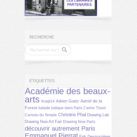
RECHERCHE
ÉTIQUETTES
Académie des beaux-
arts
Astrid de la
Adrien Goetz
Acagl14
Forest
balade ludique dans Paris
Carine Tissot
Christine Phal
Drawing Lab
Carreau du Temple
Drawing Now Art Fair
Drawing Now Paris
découvrir autrement Paris
Emmanuel Pierrat
Erik Desmazières