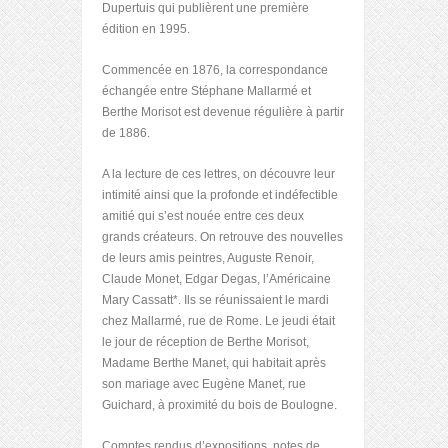
Dupertuis qui publièrent une première
édition en 1995.
Commencée en 1876, la correspondance
échangée entre Stéphane Mallarmé et
Berthe Morisot est devenue régulière à partir
de 1886.
A la lecture de ces lettres, on découvre leur
intimité ainsi que la profonde et indéfectible
amitié qui s’est nouée entre ces deux
grands créateurs. On retrouve des nouvelles
de leurs amis peintres, Auguste Renoir,
Claude Monet, Edgar Degas, l’Américaine
Mary Cassatt*. Ils se réunissaient le mardi
chez Mallarmé, rue de Rome. Le jeudi était
le jour de réception de Berthe Morisot,
Madame Berthe Manet, qui habitait après
son mariage avec Eugène Manet, rue
Guichard, à proximité du bois de Boulogne.
Comptes rendus d’expositions, notes de