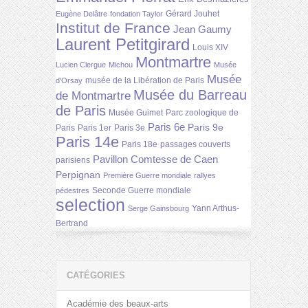
Gérard Jouhet
Eugène Delâtre
fondation Taylor
Institut de France
Jean Gaumy
Laurent Petitgirard
Louis XIV
Montmartre
Lucien Clergue
Michou
Musée
Musée
musée de la Libération de Paris
d'Orsay
Musée du Barreau
de Montmartre
de Paris
Musée Guimet
Parc zoologique de
Paris 6e
Paris 9e
Paris
Paris 1er
Paris 3e
Paris 14e
Paris 18e
passages couverts
Pavillon Comtesse de Caen
parisiens
Perpignan
Première Guerre mondiale
rallyes
Seconde Guerre mondiale
pédestres
selection
Yann Arthus-
Serge Gainsbourg
Bertrand
CATÉGORIES
Académie des beaux-arts