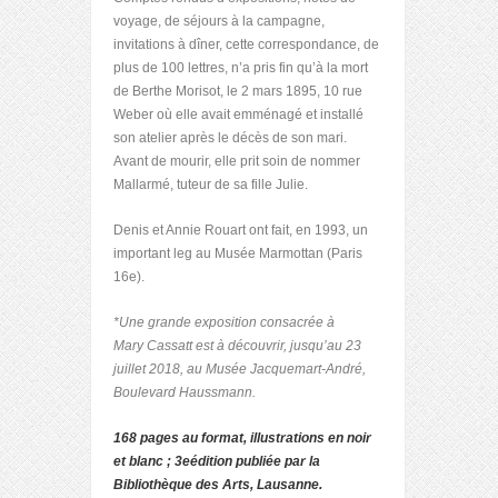
voyage, de séjours à la campagne,
invitations à dîner, cette correspondance, de
plus de 100 lettres, n’a pris fin qu’à la mort
de Berthe Morisot, le 2 mars 1895, 10 rue
Weber où elle avait emménagé et installé
son atelier après le décès de son mari.
Avant de mourir, elle prit soin de nommer
Mallarmé, tuteur de sa fille Julie.
Denis et Annie Rouart ont fait, en 1993, un
important leg au Musée Marmottan (Paris
16e).
*Une grande exposition consacrée à
Mary Cassatt est à découvrir, jusqu’au 23
juillet 2018, au Musée Jacquemart-André,
Boulevard Haussmann.
168 pages au format, illustrations en noir
et blanc ; 3
e
édition publiée par la
Bibliothèque des Arts, Lausanne.