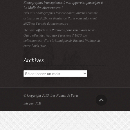
Photographes francophones à vos appareils, participez à
La Malle des bicentenaires !
Avis aux photographes francophones, auteurs comme
artisans en 2026, les Nautes de Paris vous informent :
2026 est l’année du bicentenaire
De l’eau offerte aux Parisiens pour remplacer le vin
Qui a offert de l’eau aux Parisiens ? 1870, Le
collectionneur d’art britannique sir Richard Wallace vit
entre Paris (rue
Archives
Archives
© Copyright 2013.
Les Nautes de Paris
Site par JCB