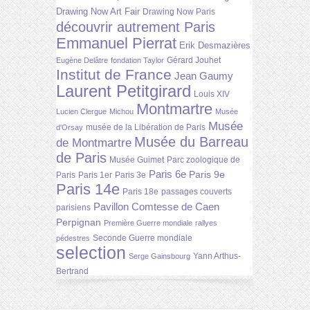
Drawing Now Art Fair
Drawing Now Paris
découvrir autrement Paris
Emmanuel Pierrat
Erik Desmazières
Gérard Jouhet
Eugène Delâtre
fondation Taylor
Institut de France
Jean Gaumy
Laurent Petitgirard
Louis XIV
Montmartre
Lucien Clergue
Michou
Musée
Musée
musée de la Libération de Paris
d'Orsay
Musée du Barreau
de Montmartre
de Paris
Musée Guimet
Parc zoologique de
Paris 6e
Paris 9e
Paris
Paris 1er
Paris 3e
Paris 14e
Paris 18e
passages couverts
Pavillon Comtesse de Caen
parisiens
Perpignan
Première Guerre mondiale
rallyes
Seconde Guerre mondiale
pédestres
selection
Yann Arthus-
Serge Gainsbourg
Bertrand