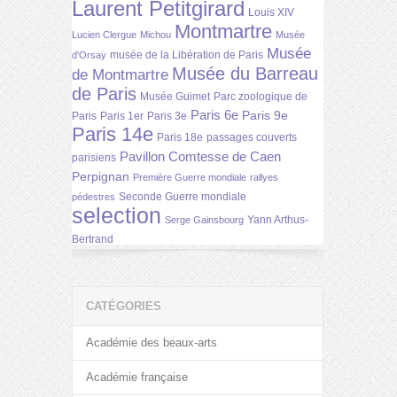
Laurent Petitgirard
Louis XIV
Montmartre
Lucien Clergue
Michou
Musée
Musée
musée de la Libération de Paris
d'Orsay
Musée du Barreau
de Montmartre
de Paris
Musée Guimet
Parc zoologique de
Paris 6e
Paris 9e
Paris
Paris 1er
Paris 3e
Paris 14e
Paris 18e
passages couverts
Pavillon Comtesse de Caen
parisiens
Perpignan
Première Guerre mondiale
rallyes
Seconde Guerre mondiale
pédestres
selection
Yann Arthus-
Serge Gainsbourg
Bertrand
CATÉGORIES
Académie des beaux-arts
Académie française