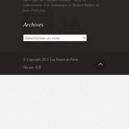
Qui a offert de l’eau aux Parisiens ? 1870, Le
collectionneur d’art britannique sir Richard Wallace vit
entre Paris (rue
Archives
Archives
© Copyright 2013.
Les Nautes de Paris
Site par JCB