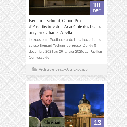
18
DÉC
Bernard Tschumi, Grand Prix
d’Architecture de l’Académie des beaux
arts, prix Charles Abella
L’exposition : Poétiques » de l’architecte franco-
suisse Bernard Tschumi est présentée, du 5
décembre 2024 au 26 janvier 2025, au Pavillon
Comtesse de
Architecte
Beaux-Arts
Exposition
13