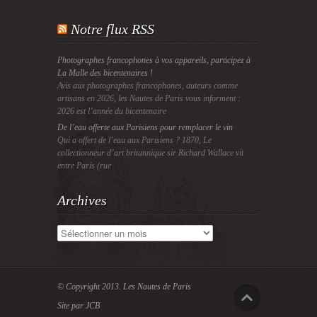
Notre flux RSS
Photographes francophones à vos appareils, participez à
La Malle des bicentenaires !
Avis aux photographes francophones, auteurs comme
artisans en 2026, les Nautes de Paris vous informent :
2026 est l’année du bicentenaire
De l’eau offerte aux Parisiens pour remplacer le vin
Qui a offert de l’eau aux Parisiens ? 1870, Le
collectionneur d’art britannique sir Richard Wallace vit
entre Paris (rue
Archives
Archives
© Copyright 2013.
Les Nautes de Paris
Site par JCB