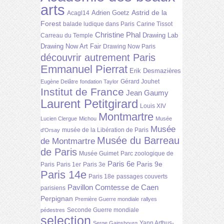
arts
Astrid de la
Adrien Goetz
Acagl14
Forest
balade ludique dans Paris
Carine Tissot
Christine Phal
Drawing Lab
Carreau du Temple
Drawing Now Art Fair
Drawing Now Paris
découvrir autrement Paris
Emmanuel Pierrat
Erik Desmazières
Gérard Jouhet
Eugène Delâtre
fondation Taylor
Institut de France
Jean Gaumy
Laurent Petitgirard
Louis XIV
Montmartre
Lucien Clergue
Michou
Musée
Musée
musée de la Libération de Paris
d'Orsay
Musée du Barreau
de Montmartre
de Paris
Musée Guimet
Parc zoologique de
Paris 6e
Paris 9e
Paris
Paris 1er
Paris 3e
Paris 14e
Paris 18e
passages couverts
Pavillon Comtesse de Caen
parisiens
Perpignan
Première Guerre mondiale
rallyes
Seconde Guerre mondiale
pédestres
selection
Yann Arthus-
Serge Gainsbourg