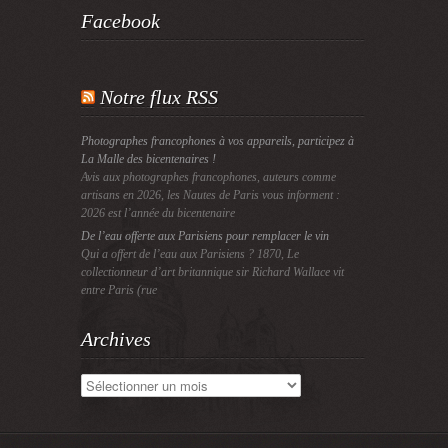
Facebook
Notre flux RSS
Photographes francophones à vos appareils, participez à
La Malle des bicentenaires !
Avis aux photographes francophones, auteurs comme
artisans en 2026, les Nautes de Paris vous informent :
2026 est l’année du bicentenaire
De l’eau offerte aux Parisiens pour remplacer le vin
Qui a offert de l’eau aux Parisiens ? 1870, Le
collectionneur d’art britannique sir Richard Wallace vit
entre Paris (rue
Archives
Archives