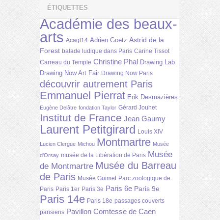
ÉTIQUETTES
Académie des beaux-
arts
Astrid de la
Adrien Goetz
Acagl14
Forest
balade ludique dans Paris
Carine Tissot
Christine Phal
Drawing Lab
Carreau du Temple
Drawing Now Art Fair
Drawing Now Paris
découvrir autrement Paris
Emmanuel Pierrat
Erik Desmazières
Gérard Jouhet
Eugène Delâtre
fondation Taylor
Institut de France
Jean Gaumy
Laurent Petitgirard
Louis XIV
Montmartre
Lucien Clergue
Michou
Musée
Musée
musée de la Libération de Paris
d'Orsay
Musée du Barreau
de Montmartre
de Paris
Musée Guimet
Parc zoologique de
Paris 6e
Paris 9e
Paris
Paris 1er
Paris 3e
Paris 14e
Paris 18e
passages couverts
Pavillon Comtesse de Caen
parisiens