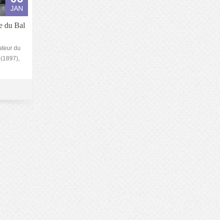
JAN
e du Bal
ateur du
 (1897),