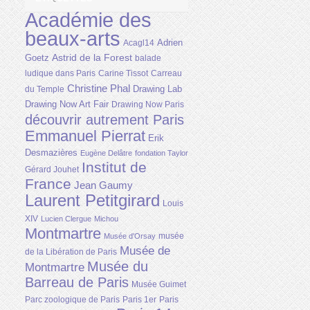
Académie des
beaux-arts
Adrien
Acagl14
Astrid de la Forest
Goetz
balade
ludique dans Paris
Carine Tissot
Carreau
Christine Phal
Drawing Lab
du Temple
Drawing Now Art Fair
Drawing Now Paris
découvrir autrement Paris
Emmanuel Pierrat
Erik
Desmazières
Eugène Delâtre
fondation Taylor
Institut de
Gérard Jouhet
France
Jean Gaumy
Laurent Petitgirard
Louis
XIV
Lucien Clergue
Michou
Montmartre
musée
Musée d'Orsay
Musée de
de la Libération de Paris
Musée du
Montmartre
Barreau de Paris
Musée Guimet
Parc zoologique de Paris
Paris 1er
Paris