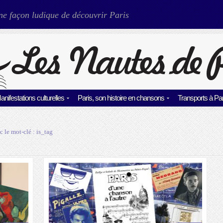
ne façon ludique de découvrir Paris
anifestations culturelles
Paris, son histoire en chansons
Transports à Par
c le mot-clé :
is_tag