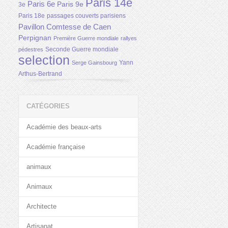
Paris 14e
Paris 6e
Paris 9e
3e
Paris 18e
passages couverts parisiens
Pavillon Comtesse de Caen
Perpignan
Première Guerre mondiale
rallyes
Seconde Guerre mondiale
pédestres
selection
Yann
Serge Gainsbourg
Arthus-Bertrand
CATÉGORIES
Académie des beaux-arts
Académie française
animaux
Animaux
Architecte
Artisanat