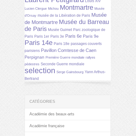
Louis XIV
Montmartre
Lucien Clergue
Michou
Musée
Musée
musée de la Libération de Paris
d'Orsay
Musée du Barreau
de Montmartre
de Paris
Musée Guimet
Parc zoologique de
Paris 6e
Paris 9e
Paris
Paris 1er
Paris 3e
Paris 14e
Paris 18e
passages couverts
Pavillon Comtesse de Caen
parisiens
Perpignan
Première Guerre mondiale
rallyes
Seconde Guerre mondiale
pédestres
selection
Yann Arthus-
Serge Gainsbourg
Bertrand
CATÉGORIES
Académie des beaux-arts
Académie française