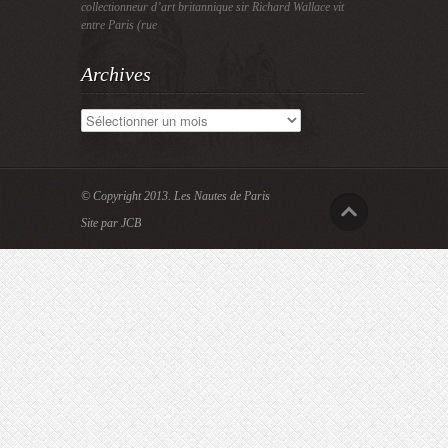
collectionneur d’art britannique sir Richard Wallace vit
entre Paris (rue
Archives
Archives
© Copyright 2013.
Les Nautes de Paris
Site par JCB