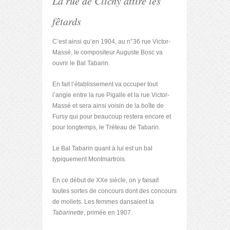
La rue de Clichy attire les
fêtards
C’est ainsi qu’en 1904, au n°36 rue Victor-
Massé, le compositeur Auguste Bosc va
ouvrir le Bal Tabarin.
En fait l’établissement va occuper tout
l’angle entre la rue Pigalle et la rue Victor-
Massé et sera ainsi voisin de la boîte de
Fursy qui pour beaucoup restera encore et
pour longtemps, le Tréteau de Tabarin.
Le Bal Tabarin quant à lui est un bal
typiquement Montmartrois.
En ce début de XX
e
siècle, on y faisait
toutes sortes de concours dont des concours
de mollets. Les femmes dansaient la
Tabarinette
, primée en 1907.