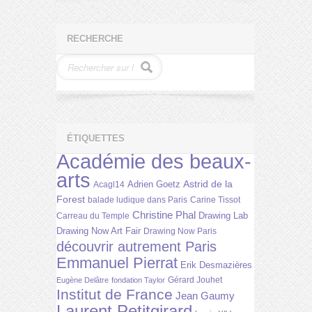
RECHERCHE
ÉTIQUETTES
Académie des beaux-
arts
Astrid de la
Adrien Goetz
Acagl14
Forest
balade ludique dans Paris
Carine Tissot
Christine Phal
Drawing Lab
Carreau du Temple
Drawing Now Art Fair
Drawing Now Paris
découvrir autrement Paris
Emmanuel Pierrat
Erik Desmazières
Gérard Jouhet
Eugène Delâtre
fondation Taylor
Institut de France
Jean Gaumy
Laurent Petitgirard