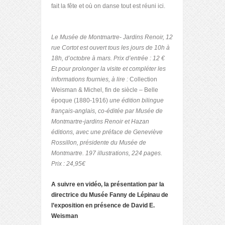
fait la fête et où on danse tout est réuni ici.
Le Musée de Montmartre- Jardins Renoir, 12
rue Cortot est ouvert tous les jours de 10h à
18h, d’octobre à mars. Prix d’entrée : 12 €
Et pour prolonger la visite et compléter les
informations fournies, à lire :
Collection
Weisman & Michel, fin de siècle – Belle
époque (1880-1916)
une édition bilingue
français-anglais, co-éditée par Musée de
Montmartre-jardins Renoir et Hazan
éditions, avec une préface de Geneviève
Rossillon, présidente du Musée de
Montmartre. 197 illustrations, 224 pages.
Prix : 24,95€
A suivre en vidéo, la présentation par la
directrice du Musée Fanny de Lépinau de
l’exposition en présence de David E.
Weisman