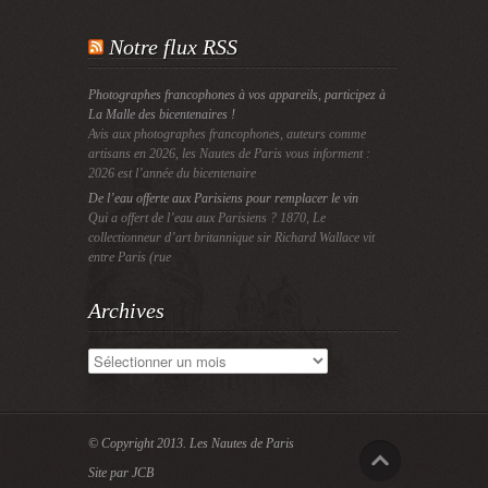
Notre flux RSS
Photographes francophones à vos appareils, participez à
La Malle des bicentenaires !
Avis aux photographes francophones, auteurs comme
artisans en 2026, les Nautes de Paris vous informent :
2026 est l’année du bicentenaire
De l’eau offerte aux Parisiens pour remplacer le vin
Qui a offert de l’eau aux Parisiens ? 1870, Le
collectionneur d’art britannique sir Richard Wallace vit
entre Paris (rue
Archives
Archives
© Copyright 2013.
Les Nautes de Paris
Site par JCB