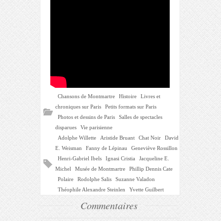
Chansons de Montmartre
Histoire
Livres et
chroniques sur Paris
Petits formats sur Paris
Photos et dessins de Paris
Salles de spectacles
disparues
Vie parisienne
Adolphe Willette
Aristide Bruant
Chat Noir
David
E. Weisman
Fanny de Lépinau
Geneviève Rossillon
Henri-Gabriel Ibels
Ignasi Cristia
Jacqueline E.
Michel
Musée de Montmartre
Phillip Dennis Cate
Polaire
Rodolphe Salis
Suzanne Valadon
Théophile Alexandre Steinlen
Yvette Guilbert
Commentaires