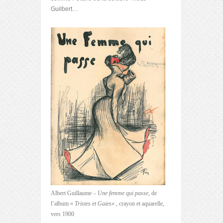
Guilbert…
Albert Guillaume –
Une femme qui passe
, de
l’album «
Tristes et Gaies
« , crayon et aquarelle,
vers 1900