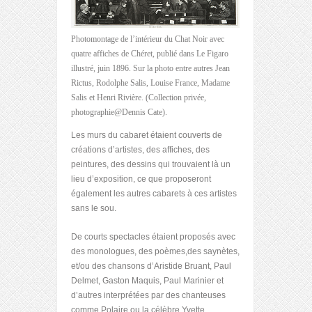
Photomontage de l’intérieur du Chat Noir avec
quatre affiches de Chéret, publié dans Le Figaro
illustré, juin 1896. Sur la photo entre autres Jean
Rictus, Rodolphe Salis, Louise France, Madame
Salis et Henri Rivière. (Collection privée,
photographie@Dennis Cate).
Les murs du cabaret étaient couverts de
créations d’artistes, des affiches, des
peintures, des dessins qui trouvaient là un
lieu d’exposition, ce que proposeront
également les autres cabarets à ces artistes
sans le sou.
De courts spectacles étaient proposés avec
des monologues, des poèmes,des saynètes,
et/ou des chansons d’Aristide Bruant, Paul
Delmet, Gaston Maquis, Paul Marinier et
d’autres interprétées par des chanteuses
comme Polaire ou la célèbre Yvette