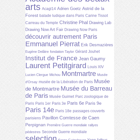
arts
Astrid de la
Adrien Goetz
Acagl14
Forest
balade ludique dans Paris
Carine Tissot
Christine Phal
Drawing Lab
Carreau du Temple
Drawing Now Art Fair
Drawing Now Paris
découvrir autrement Paris
Emmanuel Pierrat
Erik Desmazières
Gérard Jouhet
Eugène Delâtre
fondation Taylor
Institut de France
Jean Gaumy
Laurent Petitgirard
Louis XIV
Montmartre
Lucien Clergue
Michou
Musée
Musée
musée de la Libération de Paris
d'Orsay
Musée du Barreau
de Montmartre
de Paris
Musée Guimet
Parc zoologique de
Paris 6e
Paris 9e
Paris
Paris 1er
Paris 3e
Paris 14e
Paris 18e
passages couverts
Pavillon Comtesse de Caen
parisiens
Perpignan
Première Guerre mondiale
rallyes
Seconde Guerre mondiale
pédestres
selection
Yann Arthus-
Serge Gainsbourg