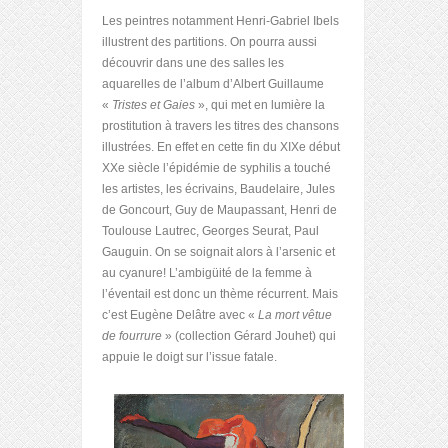
Les peintres notamment Henri-Gabriel Ibels
illustrent des partitions. On pourra aussi
découvrir dans une des salles les
aquarelles de l’album d’Albert Guillaume
«
Tristes et Gaies
», qui met en lumière la
prostitution à travers les titres des chansons
illustrées. En effet en cette fin du XIXe début
XXe siècle l’épidémie de syphilis a touché
les artistes, les écrivains, Baudelaire, Jules
de Goncourt, Guy de Maupassant, Henri de
Toulouse Lautrec, Georges Seurat, Paul
Gauguin. On se soignait alors à l’arsenic et
au cyanure! L’ambigüité de la femme à
l’éventail est donc un thème récurrent. Mais
c’est Eugène Delâtre avec «
La mort vêtue
de fourrure
» (collection Gérard Jouhet) qui
appuie le doigt sur l’issue fatale.