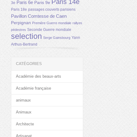
Paris 14e
Paris 6e
Paris 9e
3e
Paris 18e
passages couverts parisiens
Pavillon Comtesse de Caen
Perpignan
Première Guerre mondiale
rallyes
Seconde Guerre mondiale
pédestres
selection
Yann
Serge Gainsbourg
Arthus-Bertrand
CATÉGORIES
Académie des beaux-arts
Académie française
animaux
Animaux
Architecte
Artisanat