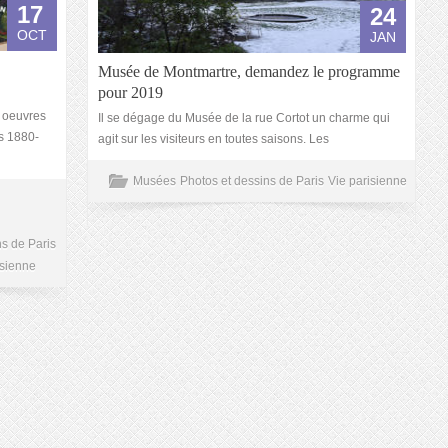
17
24
OCT
JAN
Musée de Montmartre, demandez le programme
pour 2019
s oeuvres
Il se dégage du Musée de la rue Cortot un charme qui
s 1880-
agit sur les visiteurs en toutes saisons. Les
Musées
Photos et dessins de Paris
Vie parisienne
ns de Paris
isienne