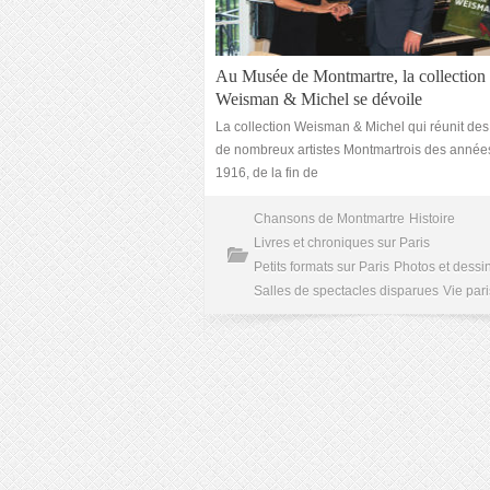
Au Musée de Montmartre, la collection
Weisman & Michel se dévoile
La collection Weisman & Michel qui réunit de
de nombreux artistes Montmartrois des année
1916, de la fin de
Chansons de Montmartre
Histoire
Livres et chroniques sur Paris
Petits formats sur Paris
Photos et dessi
Salles de spectacles disparues
Vie par