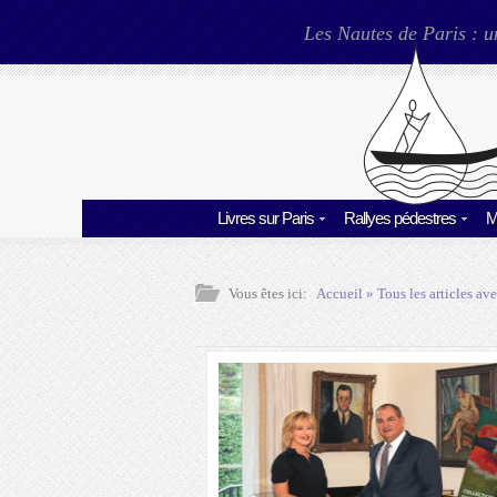
Les Nautes de Paris : u
Livres sur Paris
Rallyes pédestres
M
Vous êtes ici:
Accueil
» Tous les articles ave