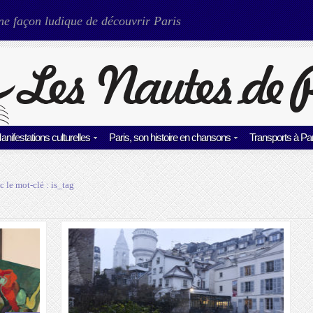
ne façon ludique de découvrir Paris
anifestations culturelles
Paris, son histoire en chansons
Transports à Par
c le mot-clé :
is_tag