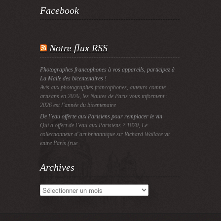
Facebook
Notre flux RSS
Photographes francophones à vos appareils, participez à
La Malle des bicentenaires !
Avis aux photographes francophones, auteurs comme
artisans en 2026, les Nautes de Paris vous informent :
2026 est l’année du bicentenaire
De l’eau offerte aux Parisiens pour remplacer le vin
Qui a offert de l’eau aux Parisiens ? 1870, Le
collectionneur d’art britannique sir Richard Wallace vit
entre Paris (rue
Archives
Archives