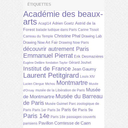
ÉTIQUETTES
Académie des beaux-
arts
Astrid de la
Adrien Goetz
Acagl14
Forest
balade ludique dans Paris
Carine Tissot
Christine Phal
Drawing Lab
Carreau du Temple
Drawing Now Art Fair
Drawing Now Paris
découvrir autrement Paris
Emmanuel Pierrat
Erik Desmazières
Gérard Jouhet
Eugène Delâtre
fondation Taylor
Institut de France
Jean Gaumy
Laurent Petitgirard
Louis XIV
Montmartre
Lucien Clergue
Michou
Musée
Musée
musée de la Libération de Paris
d'Orsay
Musée du Barreau
de Montmartre
de Paris
Musée Guimet
Parc zoologique de
Paris 6e
Paris 9e
Paris
Paris 1er
Paris 3e
Paris 14e
Paris 18e
passages couverts
Pavillon Comtesse de Caen
parisiens