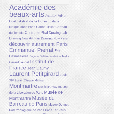
Académie des
beaux-arts
Adrien
Acagl14
Astrid de la Forest
Goetz
balade
ludique dans Paris
Carine Tissot
Carreau
Christine Phal
Drawing Lab
du Temple
Drawing Now Art Fair
Drawing Now Paris
découvrir autrement Paris
Emmanuel Pierrat
Erik
Desmazières
Eugène Delâtre
fondation Taylor
Institut de
Gérard Jouhet
France
Jean Gaumy
Laurent Petitgirard
Louis
XIV
Lucien Clergue
Michou
Montmartre
musée
Musée d'Orsay
Musée de
de la Libération de Paris
Musée du
Montmartre
Barreau de Paris
Musée Guimet
Parc zoologique de Paris
Paris 1er
Paris