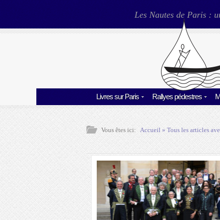
Les Nautes de Paris : u
Livres sur Paris
Rallyes pédestres
M
Vous êtes ici:
Accueil
» Tous les articles ave