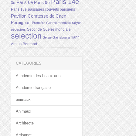
Paris 14e
Paris 6e
Paris 9e
3e
Paris 18e
passages couverts parisiens
Pavillon Comtesse de Caen
Perpignan
Première Guerre mondiale
rallyes
Seconde Guerre mondiale
pédestres
selection
Yann
Serge Gainsbourg
Arthus-Bertrand
CATÉGORIES
Académie des beaux-arts
Académie française
animaux
Animaux
Architecte
Artisanat