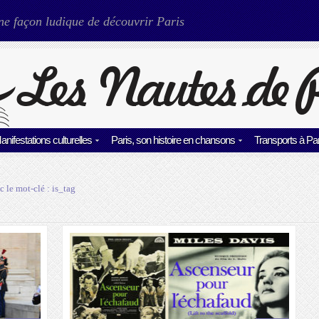
ne façon ludique de découvrir Paris
anifestations culturelles
Paris, son histoire en chansons
Transports à Par
c le mot-clé :
is_tag