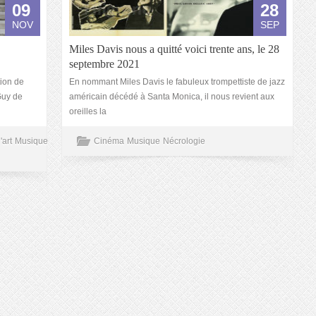
09
28
NOV
SEP
Miles Davis nous a quitté voici trente ans, le 28
septembre 2021
tion de
En nommant Miles Davis le fabuleux trompettiste de jazz
Guy de
américain décédé à Santa Monica, il nous revient aux
oreilles la
'art
Musique
Cinéma
Musique
Nécrologie