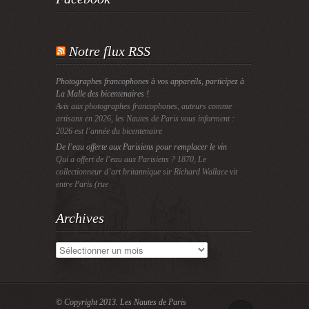
Notre flux RSS
Photographes francophones à vos appareils, participez à
La Malle des bicentenaires !
Avis aux photographes francophones, auteurs comme
artisans en 2026, les Nautes de Paris vous informent :
2026 est l’année du bicentenaire
De l’eau offerte aux Parisiens pour remplacer le vin
Qui a offert de l’eau aux Parisiens ? 1870, Le
collectionneur d’art britannique sir Richard Wallace vit
entre Paris (rue
Archives
Archives
© Copyright 2013.
Les Nautes de Paris