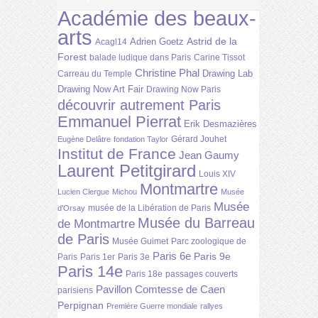
Académie des beaux-
arts
Astrid de la
Adrien Goetz
Acagl14
Forest
balade ludique dans Paris
Carine Tissot
Christine Phal
Drawing Lab
Carreau du Temple
Drawing Now Art Fair
Drawing Now Paris
découvrir autrement Paris
Emmanuel Pierrat
Erik Desmazières
Gérard Jouhet
Eugène Delâtre
fondation Taylor
Institut de France
Jean Gaumy
Laurent Petitgirard
Louis XIV
Montmartre
Lucien Clergue
Michou
Musée
Musée
musée de la Libération de Paris
d'Orsay
Musée du Barreau
de Montmartre
de Paris
Musée Guimet
Parc zoologique de
Paris 6e
Paris 9e
Paris
Paris 1er
Paris 3e
Paris 14e
Paris 18e
passages couverts
Pavillon Comtesse de Caen
parisiens
Perpignan
Première Guerre mondiale
rallyes