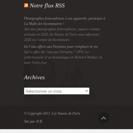
Notre flux RSS
Photographes francophones à vos appareils, participez à
La Malle des bicentenaires !
Avis aux photographes francophones, auteurs comme
artisans en 2026, les Nautes de Paris vous informent :
2026 est l’année du bicentenaire
De l’eau offerte aux Parisiens pour remplacer le vin
Qui a offert de l’eau aux Parisiens ? 1870, Le
collectionneur d’art britannique sir Richard Wallace vit
entre Paris (rue
Archives
Archives
© Copyright 2013.
Les Nautes de Paris
Site par JCB