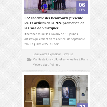
06
FÉV
L’Académie des beaux-arts présente
les 13 artistes de la 92
e
promotion de
la Casa de Velazquez
Itinérance réunit les travaux de 13 jeunes
artistes qui étaient en résidence, de septembre
2021 à juillet 2022, au sein
Beaux-Arts
Exposition
Gravure
Manifestations culturelles actuelles à Paris
Métiers d'art
Peinture