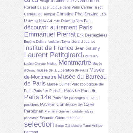
Astrid de la
Adrien Goetz
Acagl14
Forest
balade ludique dans Paris
Carine Tissot
Christine Phal
Drawing Lab
Carreau du Temple
Drawing Now Art Fair
Drawing Now Paris
découvrir autrement Paris
Emmanuel Pierrat
Erik Desmazières
Gérard Jouhet
Eugène Delâtre
fondation Taylor
Institut de France
Jean Gaumy
Laurent Petitgirard
Louis XIV
Montmartre
Lucien Clergue
Michou
Musée
Musée
musée de la Libération de Paris
d'Orsay
Musée du Barreau
de Montmartre
de Paris
Musée Guimet
Parc zoologique de
Paris 6e
Paris 9e
Paris
Paris 1er
Paris 3e
Paris 14e
Paris 18e
passages couverts
Pavillon Comtesse de Caen
parisiens
Perpignan
Première Guerre mondiale
rallyes
Seconde Guerre mondiale
pédestres
selection
Yann Arthus-
Serge Gainsbourg
Bertrand