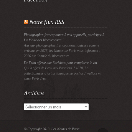
Notre flux RSS
Photographes francophones à vos appareils, participez à
La Malle des bicentenaires !
Avis aux photographes francophones, auteurs comme
artisans en 2026, les Nautes de Paris vous informent :
2026 est l’année du bicentenaire
De l’eau offerte aux Parisiens pour remplacer le vin
Qui a offert de l’eau aux Parisiens ? 1870, Le
collectionneur d’art britannique sir Richard Wallace vit
entre Paris (rue
Archives
Archives
© Copyright 2013.
Les Nautes de Paris