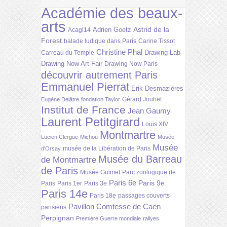
Académie des beaux-
arts
Astrid de la
Adrien Goetz
Acagl14
Forest
balade ludique dans Paris
Carine Tissot
Christine Phal
Drawing Lab
Carreau du Temple
Drawing Now Art Fair
Drawing Now Paris
découvrir autrement Paris
Emmanuel Pierrat
Erik Desmazières
Gérard Jouhet
Eugène Delâtre
fondation Taylor
Institut de France
Jean Gaumy
Laurent Petitgirard
Louis XIV
Montmartre
Lucien Clergue
Michou
Musée
Musée
musée de la Libération de Paris
d'Orsay
Musée du Barreau
de Montmartre
de Paris
Musée Guimet
Parc zoologique de
Paris 6e
Paris 9e
Paris
Paris 1er
Paris 3e
Paris 14e
Paris 18e
passages couverts
Pavillon Comtesse de Caen
parisiens
Perpignan
Première Guerre mondiale
rallyes