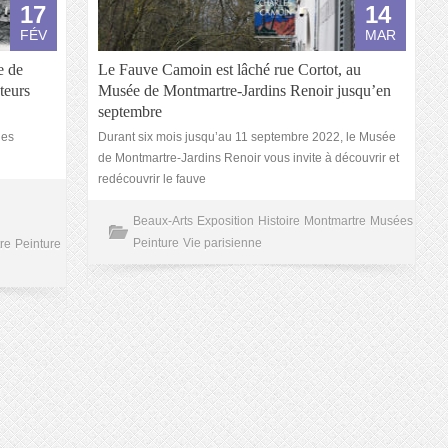
17
14
FÉV
MAR
e de
Le Fauve Camoin est lâché rue Cortot, au
teurs
Musée de Montmartre-Jardins Renoir jusqu’en
septembre
les
Durant six mois jusqu’au 11 septembre 2022, le Musée
de Montmartre-Jardins Renoir vous invite à découvrir et
redécouvrir le fauve
Beaux-Arts
Exposition
Histoire
Montmartre
Musées
Peinture
Vie parisienne
re
Peinture