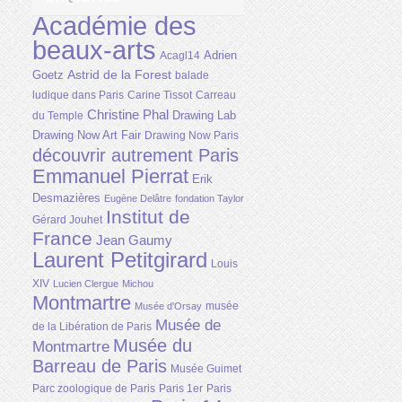
Académie des
beaux-arts
Adrien
Acagl14
Astrid de la Forest
Goetz
balade
ludique dans Paris
Carine Tissot
Carreau
Christine Phal
Drawing Lab
du Temple
Drawing Now Art Fair
Drawing Now Paris
découvrir autrement Paris
Emmanuel Pierrat
Erik
Desmazières
Eugène Delâtre
fondation Taylor
Institut de
Gérard Jouhet
France
Jean Gaumy
Laurent Petitgirard
Louis
XIV
Lucien Clergue
Michou
Montmartre
musée
Musée d'Orsay
Musée de
de la Libération de Paris
Musée du
Montmartre
Barreau de Paris
Musée Guimet
Parc zoologique de Paris
Paris 1er
Paris