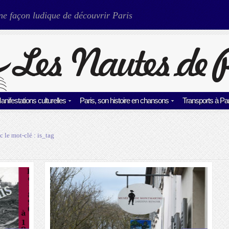
ne façon ludique de découvrir Paris
anifestations culturelles
Paris, son histoire en chansons
Transports à Par
c le mot-clé :
is_tag