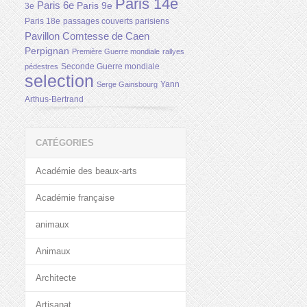
Paris 14e
Paris 6e
Paris 9e
3e
Paris 18e
passages couverts parisiens
Pavillon Comtesse de Caen
Perpignan
Première Guerre mondiale
rallyes
Seconde Guerre mondiale
pédestres
selection
Yann
Serge Gainsbourg
Arthus-Bertrand
CATÉGORIES
Académie des beaux-arts
Académie française
animaux
Animaux
Architecte
Artisanat