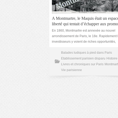
A Montmartre, le Maquis était un espac
liberté qui tentait d’échapper aux promo
En 1860, Montmartre est annexée au nouvel
arrondissement de Paris, le 18e. Rapidement 
investisseurs y voient de riches opportunités,
Balades ludiques à pied dans Paris
Etablissement parisien disparu
Histoire
Livres et chroniques sur Paris
Montmart
Vie parisienne