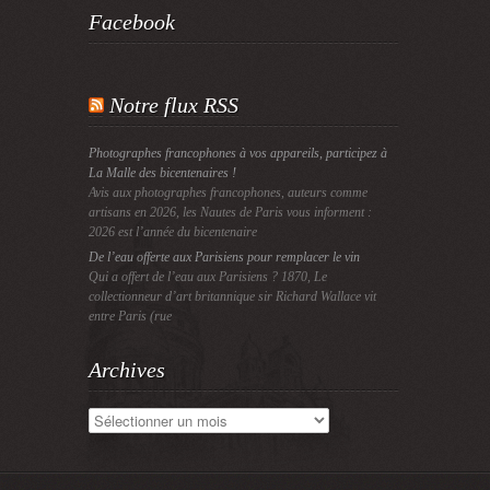
Facebook
Notre flux RSS
Photographes francophones à vos appareils, participez à
La Malle des bicentenaires !
Avis aux photographes francophones, auteurs comme
artisans en 2026, les Nautes de Paris vous informent :
2026 est l’année du bicentenaire
De l’eau offerte aux Parisiens pour remplacer le vin
Qui a offert de l’eau aux Parisiens ? 1870, Le
collectionneur d’art britannique sir Richard Wallace vit
entre Paris (rue
Archives
Archives