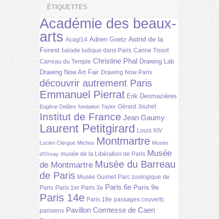
ÉTIQUETTES
Académie des beaux-
arts
Astrid de la
Adrien Goetz
Acagl14
Forest
balade ludique dans Paris
Carine Tissot
Christine Phal
Drawing Lab
Carreau du Temple
Drawing Now Art Fair
Drawing Now Paris
découvrir autrement Paris
Emmanuel Pierrat
Erik Desmazières
Gérard Jouhet
Eugène Delâtre
fondation Taylor
Institut de France
Jean Gaumy
Laurent Petitgirard
Louis XIV
Montmartre
Lucien Clergue
Michou
Musée
Musée
musée de la Libération de Paris
d'Orsay
Musée du Barreau
de Montmartre
de Paris
Musée Guimet
Parc zoologique de
Paris 6e
Paris 9e
Paris
Paris 1er
Paris 3e
Paris 14e
Paris 18e
passages couverts
Pavillon Comtesse de Caen
parisiens