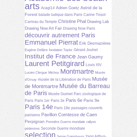
arts
Astrid de la
Adrien Goetz
Acagl14
Forest
balade ludique dans Paris
Carine Tissot
Christine Phal
Drawing Lab
Carreau du Temple
Drawing Now Art Fair
Drawing Now Paris
découvrir autrement Paris
Emmanuel Pierrat
Erik Desmazières
Gérard Jouhet
Eugène Delâtre
fondation Taylor
Institut de France
Jean Gaumy
Laurent Petitgirard
Louis XIV
Montmartre
Lucien Clergue
Michou
Musée
Musée
musée de la Libération de Paris
d'Orsay
Musée du Barreau
de Montmartre
de Paris
Musée Guimet
Parc zoologique de
Paris 6e
Paris 9e
Paris
Paris 1er
Paris 3e
Paris 14e
Paris 18e
passages couverts
Pavillon Comtesse de Caen
parisiens
Perpignan
Première Guerre mondiale
rallyes
Seconde Guerre mondiale
pédestres
selection
Yann Arthus-
Serge Gainsbourg