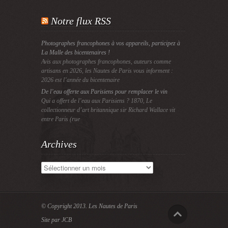
Notre flux RSS
Photographes francophones à vos appareils, participez à
La Malle des bicentenaires !
Avis aux photographes francophones, auteurs comme
artisans en 2026, les Nautes de Paris vous informent :
2026 est l’année du bicentenaire
De l’eau offerte aux Parisiens pour remplacer le vin
Qui a offert de l’eau aux Parisiens ? 1870, Le
collectionneur d’art britannique sir Richard Wallace vit
entre Paris (rue
Archives
Archives
© Copyright 2013.
Les Nautes de Paris
Site par JCB