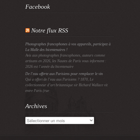
Facebook
Notre flux RSS
Photographes francophones à vos appareils, participez à
La Malle des bicentenaires !
Avis aux photographes francophones, auteurs comme
artisans en 2026, les Nautes de Paris vous informent :
2026 est l’année du bicentenaire
De l’eau offerte aux Parisiens pour remplacer le vin
Qui a offert de l’eau aux Parisiens ? 1870, Le
collectionneur d’art britannique sir Richard Wallace vit
entre Paris (rue
Archives
Archives