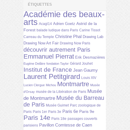
ÉTIQUETTES
Académie des beaux-
arts
Astrid de la
Adrien Goetz
Acagl14
Forest
balade ludique dans Paris
Carine Tissot
Christine Phal
Drawing Lab
Carreau du Temple
Drawing Now Art Fair
Drawing Now Paris
découvrir autrement Paris
Emmanuel Pierrat
Erik Desmazières
Gérard Jouhet
Eugène Delâtre
fondation Taylor
Institut de France
Jean Gaumy
Laurent Petitgirard
Louis XIV
Montmartre
Lucien Clergue
Michou
Musée
Musée
musée de la Libération de Paris
d'Orsay
Musée du Barreau
de Montmartre
de Paris
Musée Guimet
Parc zoologique de
Paris 6e
Paris 9e
Paris
Paris 1er
Paris 3e
Paris 14e
Paris 18e
passages couverts
Pavillon Comtesse de Caen
parisiens