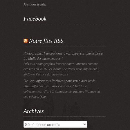
Mentions légales
Facebook
Notre flux RSS
Photographes francophones à vos appareils, participez à
La Malle des bicentenaires !
Avis aux photographes francophones, auteurs comme
artisans en 2026, les Nautes de Paris vous informent :
2026 est l’année du bicentenaire
De l’eau offerte aux Parisiens pour remplacer le vin
Qui a offert de l’eau aux Parisiens ? 1870, Le
collectionneur d’art britannique sir Richard Wallace vit
entre Paris (rue
Archives
Archives