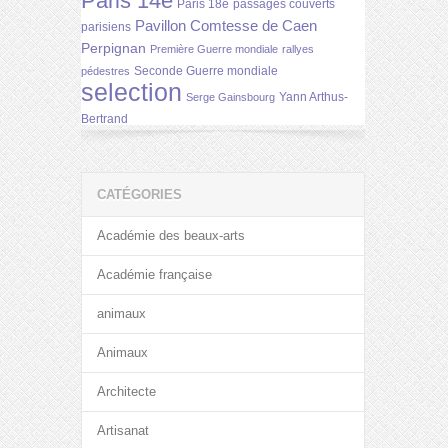
Paris 14e
Paris 18e
passages couverts
Pavillon Comtesse de Caen
parisiens
Perpignan
Première Guerre mondiale
rallyes
Seconde Guerre mondiale
pédestres
selection
Yann Arthus-
Serge Gainsbourg
Bertrand
CATÉGORIES
Académie des beaux-arts
Académie française
animaux
Animaux
Architecte
Artisanat