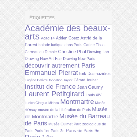
ÉTIQUETTES
Académie des beaux-
arts
Astrid de la
Adrien Goetz
Acagl14
Forest
balade ludique dans Paris
Carine Tissot
Christine Phal
Drawing Lab
Carreau du Temple
Drawing Now Art Fair
Drawing Now Paris
découvrir autrement Paris
Emmanuel Pierrat
Erik Desmazières
Gérard Jouhet
Eugène Delâtre
fondation Taylor
Institut de France
Jean Gaumy
Laurent Petitgirard
Louis XIV
Montmartre
Lucien Clergue
Michou
Musée
Musée
musée de la Libération de Paris
d'Orsay
Musée du Barreau
de Montmartre
de Paris
Musée Guimet
Parc zoologique de
Paris 6e
Paris 9e
Paris
Paris 1er
Paris 3e