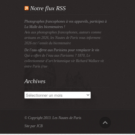
Notre flux RSS
Photographes francophones à vos appareils, participez à
La Malle des bicentenaires !
Avis aux photographes francophones, auteurs comme
artisans en 2026, les Nautes de Paris vous informent :
2026 est l’année du bicentenaire
De l’eau offerte aux Parisiens pour remplacer le vin
Qui a offert de l’eau aux Parisiens ? 1870, Le
collectionneur d’art britannique sir Richard Wallace vit
entre Paris (rue
Archives
Archives
© Copyright 2013.
Les Nautes de Paris
Site par JCB