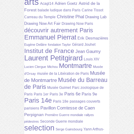
arts
Astrid de la
Adrien Goetz
Acagl14
Forest
balade ludique dans Paris
Carine Tissot
Christine Phal
Drawing Lab
Carreau du Temple
Drawing Now Art Fair
Drawing Now Paris
découvrir autrement Paris
Emmanuel Pierrat
Erik Desmazières
Gérard Jouhet
Eugène Delâtre
fondation Taylor
Institut de France
Jean Gaumy
Laurent Petitgirard
Louis XIV
Montmartre
Lucien Clergue
Michou
Musée
Musée
musée de la Libération de Paris
d'Orsay
Musée du Barreau
de Montmartre
de Paris
Musée Guimet
Parc zoologique de
Paris 6e
Paris 9e
Paris
Paris 1er
Paris 3e
Paris 14e
Paris 18e
passages couverts
Pavillon Comtesse de Caen
parisiens
Perpignan
Première Guerre mondiale
rallyes
Seconde Guerre mondiale
pédestres
selection
Yann Arthus-
Serge Gainsbourg