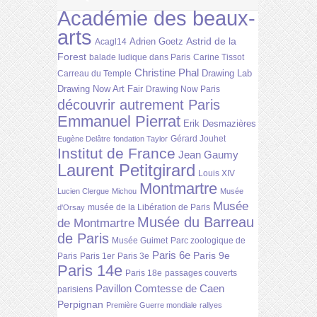
Académie des beaux-
arts
Astrid de la
Adrien Goetz
Acagl14
Forest
balade ludique dans Paris
Carine Tissot
Christine Phal
Drawing Lab
Carreau du Temple
Drawing Now Art Fair
Drawing Now Paris
découvrir autrement Paris
Emmanuel Pierrat
Erik Desmazières
Gérard Jouhet
Eugène Delâtre
fondation Taylor
Institut de France
Jean Gaumy
Laurent Petitgirard
Louis XIV
Montmartre
Lucien Clergue
Michou
Musée
Musée
musée de la Libération de Paris
d'Orsay
Musée du Barreau
de Montmartre
de Paris
Musée Guimet
Parc zoologique de
Paris 6e
Paris 9e
Paris
Paris 1er
Paris 3e
Paris 14e
Paris 18e
passages couverts
Pavillon Comtesse de Caen
parisiens
Perpignan
Première Guerre mondiale
rallyes