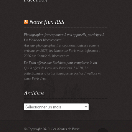
Notre flux RSS
Photographes francophones à vos appareils, participez à
La Malle des bicentenaires !
Avis aux photographes francophones, auteurs comme
artisans en 2026, les Nautes de Paris vous informent :
2026 est l’année du bicentenaire
De l’eau offerte aux Parisiens pour remplacer le vin
Qui a offert de l’eau aux Parisiens ? 1870, Le
collectionneur d’art britannique sir Richard Wallace vit
entre Paris (rue
Archives
Archives
© Copyright 2013.
Les Nautes de Paris