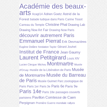
Académie des beaux-
arts
Astrid de la
Adrien Goetz
Acagl14
Forest
balade ludique dans Paris
Carine Tissot
Christine Phal
Drawing Lab
Carreau du Temple
Drawing Now Art Fair
Drawing Now Paris
découvrir autrement Paris
Emmanuel Pierrat
Erik Desmazières
Gérard Jouhet
Eugène Delâtre
fondation Taylor
Institut de France
Jean Gaumy
Laurent Petitgirard
Louis XIV
Montmartre
Lucien Clergue
Michou
Musée
Musée
musée de la Libération de Paris
d'Orsay
Musée du Barreau
de Montmartre
de Paris
Musée Guimet
Parc zoologique de
Paris 6e
Paris 9e
Paris
Paris 1er
Paris 3e
Paris 14e
Paris 18e
passages couverts
Pavillon Comtesse de Caen
parisiens
Perpignan
Première Guerre mondiale
rallyes