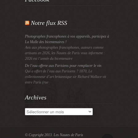
Notre flux RSS
Photographes francophones à vos appareils, participez à
La Malle des bicentenaires !
Avis aux photographes francophones, auteurs comme
artisans en 2026, les Nautes de Paris vous informent :
2026 est l’année du bicentenaire
De l’eau offerte aux Parisiens pour remplacer le vin
Qui a offert de l’eau aux Parisiens ? 1870, Le
collectionneur d’art britannique sir Richard Wallace vit
entre Paris (rue
Archives
Archives
© Copyright 2013.
Les Nautes de Paris