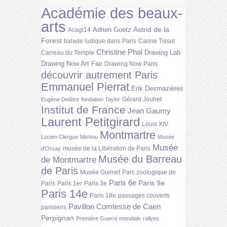
Académie des beaux-
arts
Astrid de la
Adrien Goetz
Acagl14
Forest
balade ludique dans Paris
Carine Tissot
Christine Phal
Drawing Lab
Carreau du Temple
Drawing Now Art Fair
Drawing Now Paris
découvrir autrement Paris
Emmanuel Pierrat
Erik Desmazières
Gérard Jouhet
Eugène Delâtre
fondation Taylor
Institut de France
Jean Gaumy
Laurent Petitgirard
Louis XIV
Montmartre
Lucien Clergue
Michou
Musée
Musée
musée de la Libération de Paris
d'Orsay
Musée du Barreau
de Montmartre
de Paris
Musée Guimet
Parc zoologique de
Paris 6e
Paris 9e
Paris
Paris 1er
Paris 3e
Paris 14e
Paris 18e
passages couverts
Pavillon Comtesse de Caen
parisiens
Perpignan
Première Guerre mondiale
rallyes