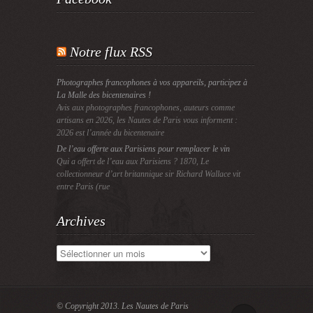
Notre flux RSS
Photographes francophones à vos appareils, participez à
La Malle des bicentenaires !
Avis aux photographes francophones, auteurs comme
artisans en 2026, les Nautes de Paris vous informent :
2026 est l’année du bicentenaire
De l’eau offerte aux Parisiens pour remplacer le vin
Qui a offert de l’eau aux Parisiens ? 1870, Le
collectionneur d’art britannique sir Richard Wallace vit
entre Paris (rue
Archives
Archives
© Copyright 2013.
Les Nautes de Paris