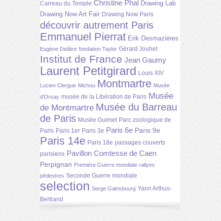
Christine Phal
Drawing Lab
Carreau du Temple
Drawing Now Art Fair
Drawing Now Paris
découvrir autrement Paris
Emmanuel Pierrat
Erik Desmazières
Gérard Jouhet
Eugène Delâtre
fondation Taylor
Institut de France
Jean Gaumy
Laurent Petitgirard
Louis XIV
Montmartre
Lucien Clergue
Michou
Musée
Musée
musée de la Libération de Paris
d'Orsay
Musée du Barreau
de Montmartre
de Paris
Musée Guimet
Parc zoologique de
Paris 6e
Paris 9e
Paris
Paris 1er
Paris 3e
Paris 14e
Paris 18e
passages couverts
Pavillon Comtesse de Caen
parisiens
Perpignan
Première Guerre mondiale
rallyes
Seconde Guerre mondiale
pédestres
selection
Yann Arthus-
Serge Gainsbourg
Bertrand