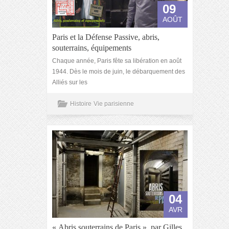
09
AOÛT
Paris et la Défense Passive, abris,
souterrains, équipements
Chaque année, Paris fête sa libération en août
1944. Dès le mois de juin, le débarquement des
Alliés sur les
Histoire
Vie parisienne
04
AVR
« Abris souterrains de Paris », par Gilles