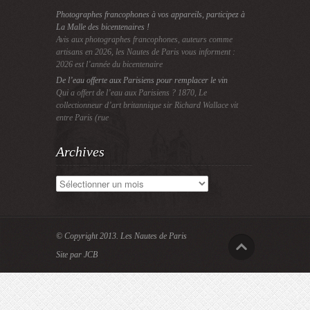
Photographes francophones à vos appareils, participez à
La Malle des bicentenaires !
Avis aux photographes francophones, auteurs comme
artisans en 2026, les Nautes de Paris vous informent :
2026 est l’année du bicentenaire
De l’eau offerte aux Parisiens pour remplacer le vin
Qui a offert de l’eau aux Parisiens ? 1870, Le
collectionneur d’art britannique sir Richard Wallace vit
entre Paris (rue
Archives
Archives
© Copyright 2013.
Les Nautes de Paris
Site par JCB