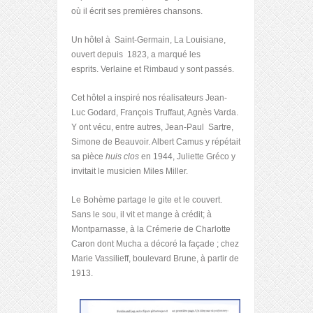
où il écrit ses premières chansons.
Un hôtel à Saint-Germain, La Louisiane,
ouvert depuis 1823, a marqué les
esprits. Verlaine et Rimbaud y sont passés.
Cet hôtel a inspiré nos réalisateurs Jean-
Luc Godard, François Truffaut, Agnès Varda.
Y ont vécu, entre autres, Jean-Paul Sartre,
Simone de Beauvoir. Albert Camus y répétait
sa pièce
huis clos
en 1944, Juliette Gréco y
invitait le musicien Miles Miller.
Le Bohème partage le gite et le couvert.
Sans le sou, il vit et mange à crédit; à
Montparnasse, à la Crémerie de Charlotte
Caron dont Mucha a décoré la façade ; chez
Marie Vassilieff, boulevard Brune, à partir de
1913.