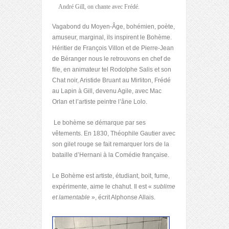
André Gill, on chante avec Frédé.
Vagabond du Moyen-Âge, bohémien, poète,
amuseur, marginal, ils inspirent le Bohème.
Héritier de François Villon et de Pierre-Jean
de Béranger nous le retrouvons en chef de
file, en animateur tel Rodolphe Salis et son
Chat noir, Aristide Bruant au Mirliton, Frédé
au Lapin à Gill, devenu Agile, avec Mac
Orlan et l’artiste peintre l’âne Lolo.
Le bohème se démarque par ses
vêtements. En 1830, Théophile Gautier avec
son gilet rouge se fait remarquer lors de la
bataille d’Hernani à la Comédie française.
Le Bohème est artiste, étudiant, boit, fume,
expérimente, aime le chahut. Il est «
sublime
et lamentable
», écrit Alphonse Allais.