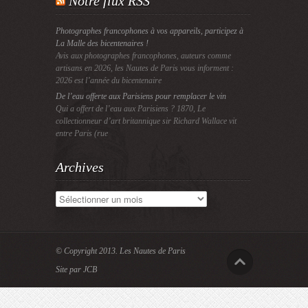
Notre flux RSS
Photographes francophones à vos appareils, participez à
La Malle des bicentenaires !
Avis aux photographes francophones, auteurs comme
artisans en 2026, les Nautes de Paris vous informent :
2026 est l’année du bicentenaire
De l’eau offerte aux Parisiens pour remplacer le vin
Qui a offert de l’eau aux Parisiens ? 1870, Le
collectionneur d’art britannique sir Richard Wallace vit
entre Paris (rue
Archives
Archives
© Copyright 2013.
Les Nautes de Paris
Site par JCB