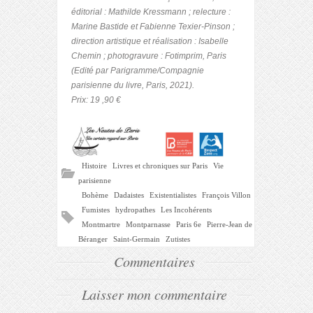
éditorial : Mathilde Kressmann ; relecture :
Marine Bastide et Fabienne Texier-Pinson ;
direction artistique et réalisation : Isabelle
Chemin ; photogravure : Fotimprim, Paris
(Edité par Parigramme/Compagnie
parisienne du livre, Paris, 2021).
Prix: 19 ,90 €
Histoire
Livres et chroniques sur Paris
Vie
parisienne
Bohème
Dadaistes
Existentialistes
François Villon
Fumistes
hydropathes
Les Incohérents
Montmartre
Montparnasse
Paris 6e
Pierre-Jean de
Béranger
Saint-Germain
Zutistes
Commentaires
Laisser mon commentaire