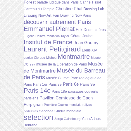
Forest
balade ludique dans Paris
Carine Tissot
Christine Phal
Drawing Lab
Carreau du Temple
Drawing Now Art Fair
Drawing Now Paris
découvrir autrement Paris
Emmanuel Pierrat
Erik Desmazières
Gérard Jouhet
Eugène Delâtre
fondation Taylor
Institut de France
Jean Gaumy
Laurent Petitgirard
Louis XIV
Montmartre
Lucien Clergue
Michou
Musée
Musée
musée de la Libération de Paris
d'Orsay
Musée du Barreau
de Montmartre
de Paris
Musée Guimet
Parc zoologique de
Paris 6e
Paris 9e
Paris
Paris 1er
Paris 3e
Paris 14e
Paris 18e
passages couverts
Pavillon Comtesse de Caen
parisiens
Perpignan
Première Guerre mondiale
rallyes
Seconde Guerre mondiale
pédestres
selection
Yann Arthus-
Serge Gainsbourg
Bertrand