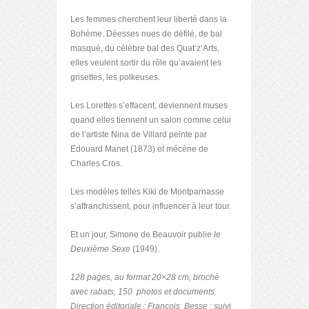
Les femmes cherchent leur liberté dans la
Bohème. Déesses nues de défilé, de bal
masqué, du célèbre bal des Quat’z’Arts,
elles veulent sortir du rôle qu’avaient les
grisettes, les polkeuses.
Les Lorettes s’effacent, deviennent muses
quand elles tiennent un salon comme celui
de l’artiste Nina de Villard peinte par
Edouard Manet (1873) et mécène de
Charles Cros.
Les modèles telles Kiki de Montparnasse
s’affranchissent, pour influencer à leur tour.
Et un jour, Simone de Beauvoir publie
le
Deuxième Sexe
(1949).
128 pages, au format 20×28 cm, broché
avec rabats, 150 photos et documents.
Direction éditoriale : François Besse ; suivi