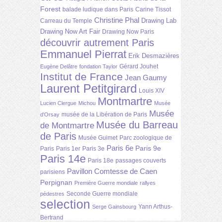
Forest
balade ludique dans Paris
Carine Tissot
Christine Phal
Drawing Lab
Carreau du Temple
Drawing Now Art Fair
Drawing Now Paris
découvrir autrement Paris
Emmanuel Pierrat
Erik Desmazières
Gérard Jouhet
Eugène Delâtre
fondation Taylor
Institut de France
Jean Gaumy
Laurent Petitgirard
Louis XIV
Montmartre
Lucien Clergue
Michou
Musée
Musée
musée de la Libération de Paris
d'Orsay
Musée du Barreau
de Montmartre
de Paris
Musée Guimet
Parc zoologique de
Paris 6e
Paris 9e
Paris
Paris 1er
Paris 3e
Paris 14e
Paris 18e
passages couverts
Pavillon Comtesse de Caen
parisiens
Perpignan
Première Guerre mondiale
rallyes
Seconde Guerre mondiale
pédestres
selection
Yann Arthus-
Serge Gainsbourg
Bertrand