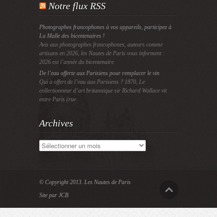
Notre flux RSS
Photographes francophones à vos appareils, participez à
La Malle des bicentenaires !
Avis aux photographes francophones, auteurs comme
artisans en 2026, les Nautes de Paris vous informent :
2026 est l’année du bicentenaire
De l’eau offerte aux Parisiens pour remplacer le vin
Qui a offert de l’eau aux Parisiens ? 1870, Le
collectionneur d’art britannique sir Richard Wallace vit
entre Paris (rue
Archives
Archives
© Copyright 2013.
Les Nautes de Paris
Site par JCB