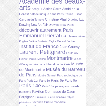
Académie des beaux-
arts
Astrid de la
Adrien Goetz
Acagl14
Forest
balade ludique dans Paris
Carine Tissot
Christine Phal
Drawing Lab
Carreau du Temple
Drawing Now Art Fair
Drawing Now Paris
découvrir autrement Paris
Emmanuel Pierrat
Erik Desmazières
Gérard Jouhet
Eugène Delâtre
fondation Taylor
Institut de France
Jean Gaumy
Laurent Petitgirard
Louis XIV
Montmartre
Lucien Clergue
Michou
Musée
Musée
musée de la Libération de Paris
d'Orsay
Musée du Barreau
de Montmartre
de Paris
Musée Guimet
Parc zoologique de
Paris 6e
Paris 9e
Paris
Paris 1er
Paris 3e
Paris 14e
Paris 18e
passages couverts
Pavillon Comtesse de Caen
parisiens
Perpignan
Première Guerre mondiale
rallyes
Seconde Guerre mondiale
pédestres