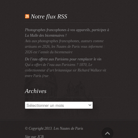
Notre flux RSS
Photographes francophones à vos appareils, participez à
La Malle des bicentenaires !
Avis aux photographes francophones, auteurs comme
artisans en 2026, les Nautes de Paris vous informent :
2026 est l’année du bicentenaire
De l’eau offerte aux Parisiens pour remplacer le vin
Qui a offert de l’eau aux Parisiens ? 1870, Le
collectionneur d’art britannique sir Richard Wallace vit
entre Paris (rue
Archives
Archives
© Copyright 2013.
Les Nautes de Paris
Site par JCB