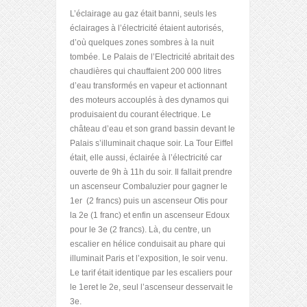
L’éclairage au gaz était banni, seuls les
éclairages à l’électricité étaient autorisés,
d’où quelques zones sombres à la nuit
tombée. Le Palais de l’Electricité abritait des
chaudières qui chauffaient 200 000 litres
d’eau transformés en vapeur et actionnant
des moteurs accouplés à des dynamos qui
produisaient du courant électrique. Le
château d’eau et son grand bassin devant le
Palais s’illuminait chaque soir. La Tour Eiffel
était, elle aussi, éclairée à l’électricité car
ouverte de 9h à 11h du soir. Il fallait prendre
un ascenseur Combaluzier pour gagner le
1
er
(2 francs) puis un ascenseur Otis pour
la 2
e
(1 franc) et enfin un ascenseur Edoux
pour le 3
e
(2 francs). Là, du centre, un
escalier en hélice conduisait au phare qui
illuminait Paris et l’exposition, le soir venu.
Le tarif était identique par les escaliers pour
le 1
er
et le 2
e
, seul l’ascenseur desservait le
3
e
.