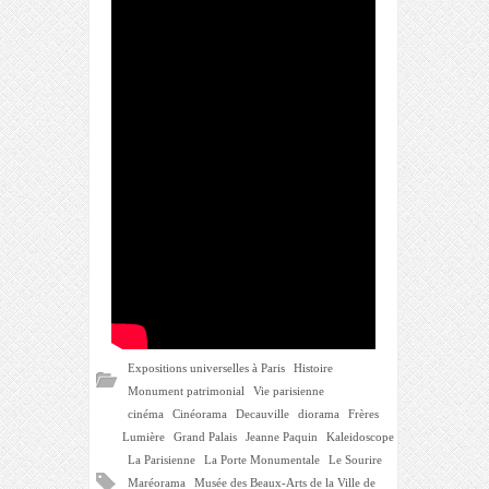
Expositions universelles à Paris
Histoire
Monument patrimonial
Vie parisienne
cinéma
Cinéorama
Decauville
diorama
Frères
Lumière
Grand Palais
Jeanne Paquin
Kaleidoscope
La Parisienne
La Porte Monumentale
Le Sourire
Maréorama
Musée des Beaux-Arts de la Ville de