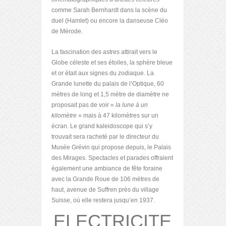
comme Sarah Bernhardt dans la scène du
duel (Hamlet) ou encore la danseuse Cléo
de Mérode.
La fascination des astres attirait vers le
Globe céleste et ses étoiles, la sphère bleue
et or était aux signes du zodiaque. La
Grande lunette du palais de l’Optique, 60
mètres de long et 1,5 mètre de diamètre ne
proposait pas de voir «
la lune à un
kilomètre
» mais à 47 kilomètres sur un
écran. Le grand kaleidoscope qui s’y
trouvait sera racheté par le directeur du
Musée Grévin qui propose depuis, le Palais
des Mirages. Spectacles et parades offraient
également une ambiance de fête foraine
avec la Grande Roue de 106 mètres de
haut, avenue de Suffren près du village
Suisse, où elle restera jusqu’en 1937.
ELECTRICITE