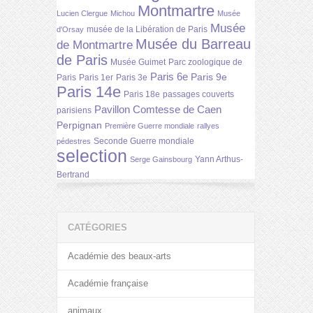
Montmartre
Lucien Clergue
Michou
Musée
Musée
musée de la Libération de Paris
d'Orsay
Musée du Barreau
de Montmartre
de Paris
Musée Guimet
Parc zoologique de
Paris 6e
Paris 9e
Paris
Paris 1er
Paris 3e
Paris 14e
Paris 18e
passages couverts
Pavillon Comtesse de Caen
parisiens
Perpignan
Première Guerre mondiale
rallyes
Seconde Guerre mondiale
pédestres
selection
Yann Arthus-
Serge Gainsbourg
Bertrand
CATÉGORIES
Académie des beaux-arts
Académie française
animaux