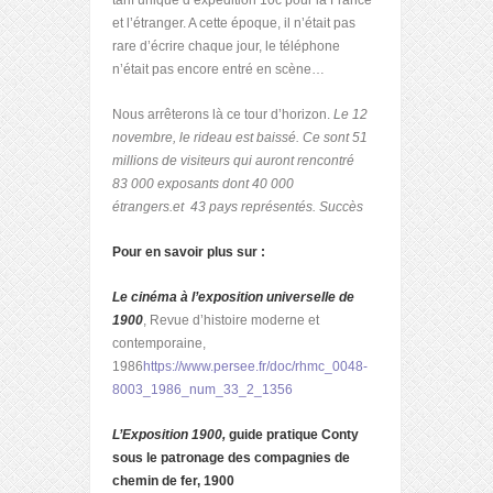
tarif unique d’expédition 10c pour la France
et l’étranger. A cette époque, il n’était pas
rare d’écrire chaque jour, le téléphone
n’était pas encore entré en scène…
Nous arrêterons là ce tour d’horizon.
Le 12
novembre, le rideau est baissé. Ce sont 51
millions de visiteurs qui auront rencontré
83 000 exposants dont 40 000
étrangers.et 43 pays représentés. Succès
Pour en savoir plus sur :
Le cinéma à l’exposition universelle de
1900
, Revue d’histoire moderne et
contemporaine,
1986
https://www.persee.fr/doc/rhmc_0048-
8003_1986_num_33_2_1356
L’Exposition 1900,
guide pratique Conty
sous le patronage des compagnies de
chemin de fer, 1900