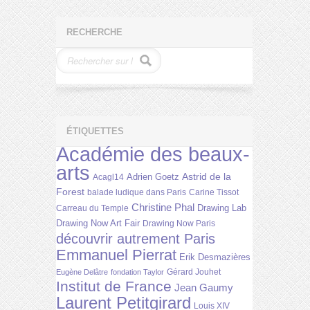
RECHERCHE
ÉTIQUETTES
Académie des beaux-
arts
Astrid de la
Adrien Goetz
Acagl14
Forest
balade ludique dans Paris
Carine Tissot
Christine Phal
Drawing Lab
Carreau du Temple
Drawing Now Art Fair
Drawing Now Paris
découvrir autrement Paris
Emmanuel Pierrat
Erik Desmazières
Gérard Jouhet
Eugène Delâtre
fondation Taylor
Institut de France
Jean Gaumy
Laurent Petitgirard
Louis XIV