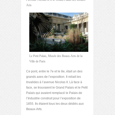
Arts
Le Petit Palais, Musée des Beaux-Arts de la
Ville de Paris
Ce pont, entre le 7e et le 8e, était un des
grands axes de l’exposition. Il reliait les
Invalides à l’avenue Nicolas II. Là face à
face, se trouvaient le Grand Palais et le Petit
Palais qui avaient remplacé le Palais de
l’Industrie construit pour l’exposition de
1855. Ils étaient tous les deux dédiés aux
Beaux-Arts.