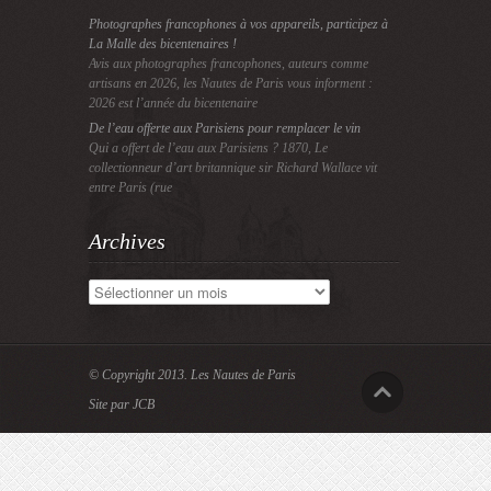
Photographes francophones à vos appareils, participez à
La Malle des bicentenaires !
Avis aux photographes francophones, auteurs comme
artisans en 2026, les Nautes de Paris vous informent :
2026 est l’année du bicentenaire
De l’eau offerte aux Parisiens pour remplacer le vin
Qui a offert de l’eau aux Parisiens ? 1870, Le
collectionneur d’art britannique sir Richard Wallace vit
entre Paris (rue
Archives
Archives
© Copyright 2013.
Les Nautes de Paris
Site par JCB