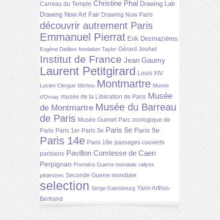
Christine Phal
Drawing Lab
Carreau du Temple
Drawing Now Art Fair
Drawing Now Paris
découvrir autrement Paris
Emmanuel Pierrat
Erik Desmazières
Gérard Jouhet
Eugène Delâtre
fondation Taylor
Institut de France
Jean Gaumy
Laurent Petitgirard
Louis XIV
Montmartre
Lucien Clergue
Michou
Musée
Musée
musée de la Libération de Paris
d'Orsay
Musée du Barreau
de Montmartre
de Paris
Musée Guimet
Parc zoologique de
Paris 6e
Paris 9e
Paris
Paris 1er
Paris 3e
Paris 14e
Paris 18e
passages couverts
Pavillon Comtesse de Caen
parisiens
Perpignan
Première Guerre mondiale
rallyes
Seconde Guerre mondiale
pédestres
selection
Yann Arthus-
Serge Gainsbourg
Bertrand