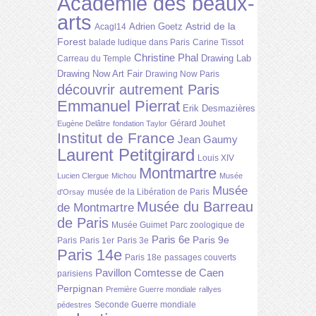
Académie des beaux-
arts
Astrid de la
Adrien Goetz
Acagl14
Forest
balade ludique dans Paris
Carine Tissot
Christine Phal
Drawing Lab
Carreau du Temple
Drawing Now Art Fair
Drawing Now Paris
découvrir autrement Paris
Emmanuel Pierrat
Erik Desmazières
Gérard Jouhet
Eugène Delâtre
fondation Taylor
Institut de France
Jean Gaumy
Laurent Petitgirard
Louis XIV
Montmartre
Lucien Clergue
Michou
Musée
Musée
musée de la Libération de Paris
d'Orsay
Musée du Barreau
de Montmartre
de Paris
Musée Guimet
Parc zoologique de
Paris 6e
Paris 9e
Paris
Paris 1er
Paris 3e
Paris 14e
Paris 18e
passages couverts
Pavillon Comtesse de Caen
parisiens
Perpignan
Première Guerre mondiale
rallyes
Seconde Guerre mondiale
pédestres