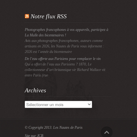
Notre flux RSS
Photographes francophones à vos appareils, participez à
La Malle des bicentenaires !
Avis aux photographes francophones, auteurs comme
artisans en 2026, les Nautes de Paris vous informent :
2026 est l’année du bicentenaire
De l’eau offerte aux Parisiens pour remplacer le vin
Qui a offert de l’eau aux Parisiens ? 1870, Le
collectionneur d’art britannique sir Richard Wallace vit
entre Paris (rue
Archives
Archives
© Copyright 2013.
Les Nautes de Paris
Site par JCB