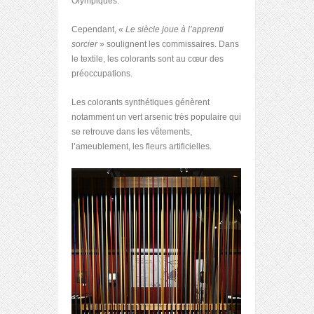
Olympiques.
Cependant, «
Le siècle joue à l’apprenti
sorcier
» soulignent les commissaires. Dans
le textile, les colorants sont au cœur des
préoccupations.
Les colorants synthétiques génèrent
notamment un vert arsenic très populaire qui
se retrouve dans les vêtements,
l’ameublement, les fleurs artificielles.