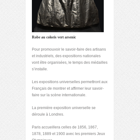
Robe au coloris vert arsenic
Pour promouvoir le savoir-faire des artisans
et industriels, des expositions nationales
vont être organisées, le temps des médailles
s’installe.
Les expositions universelles permettront aux
Français de montrer et affirmer leur savoir-
faire sur la scène internationale.
La première exposition universelle se
déroule à Londres.
Paris accueillera celles de 1856, 1867,
1878, 1889 et 1900 avec les premiers Jeux