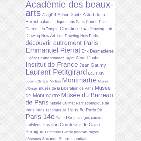
Académie des beaux-
arts
Astrid de la
Adrien Goetz
Acagl14
Forest
balade ludique dans Paris
Carine Tissot
Christine Phal
Drawing Lab
Carreau du Temple
Drawing Now Art Fair
Drawing Now Paris
découvrir autrement Paris
Emmanuel Pierrat
Erik Desmazières
Gérard Jouhet
Eugène Delâtre
fondation Taylor
Institut de France
Jean Gaumy
Laurent Petitgirard
Louis XIV
Montmartre
Lucien Clergue
Michou
Musée
Musée
musée de la Libération de Paris
d'Orsay
Musée du Barreau
de Montmartre
de Paris
Musée Guimet
Parc zoologique de
Paris 6e
Paris 9e
Paris
Paris 1er
Paris 3e
Paris 14e
Paris 18e
passages couverts
Pavillon Comtesse de Caen
parisiens
Perpignan
Première Guerre mondiale
rallyes
Seconde Guerre mondiale
pédestres