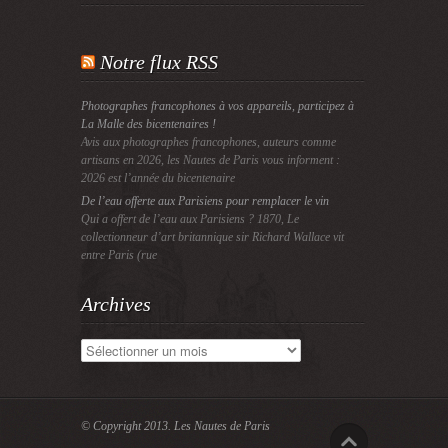
Notre flux RSS
Photographes francophones à vos appareils, participez à
La Malle des bicentenaires !
Avis aux photographes francophones, auteurs comme
artisans en 2026, les Nautes de Paris vous informent :
2026 est l’année du bicentenaire
De l’eau offerte aux Parisiens pour remplacer le vin
Qui a offert de l’eau aux Parisiens ? 1870, Le
collectionneur d’art britannique sir Richard Wallace vit
entre Paris (rue
Archives
Archives
© Copyright 2013.
Les Nautes de Paris