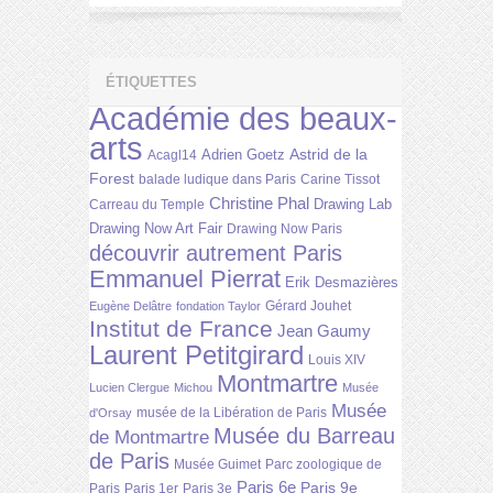
ÉTIQUETTES
Académie des beaux-
arts
Astrid de la
Adrien Goetz
Acagl14
Forest
balade ludique dans Paris
Carine Tissot
Christine Phal
Drawing Lab
Carreau du Temple
Drawing Now Art Fair
Drawing Now Paris
découvrir autrement Paris
Emmanuel Pierrat
Erik Desmazières
Gérard Jouhet
Eugène Delâtre
fondation Taylor
Institut de France
Jean Gaumy
Laurent Petitgirard
Louis XIV
Montmartre
Lucien Clergue
Michou
Musée
Musée
musée de la Libération de Paris
d'Orsay
Musée du Barreau
de Montmartre
de Paris
Musée Guimet
Parc zoologique de
Paris 6e
Paris 9e
Paris
Paris 1er
Paris 3e