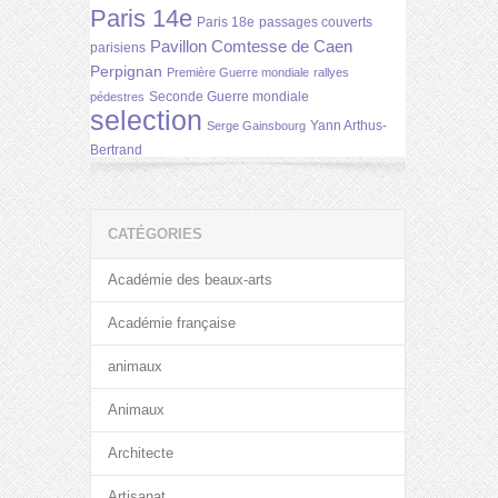
Paris 14e
Paris 18e
passages couverts
Pavillon Comtesse de Caen
parisiens
Perpignan
Première Guerre mondiale
rallyes
Seconde Guerre mondiale
pédestres
selection
Yann Arthus-
Serge Gainsbourg
Bertrand
CATÉGORIES
Académie des beaux-arts
Académie française
animaux
Animaux
Architecte
Artisanat