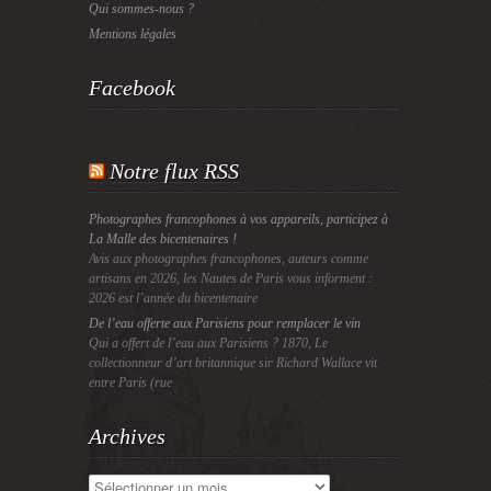
Qui sommes-nous ?
Mentions légales
Facebook
Notre flux RSS
Photographes francophones à vos appareils, participez à
La Malle des bicentenaires !
Avis aux photographes francophones, auteurs comme
artisans en 2026, les Nautes de Paris vous informent :
2026 est l’année du bicentenaire
De l’eau offerte aux Parisiens pour remplacer le vin
Qui a offert de l’eau aux Parisiens ? 1870, Le
collectionneur d’art britannique sir Richard Wallace vit
entre Paris (rue
Archives
Archives