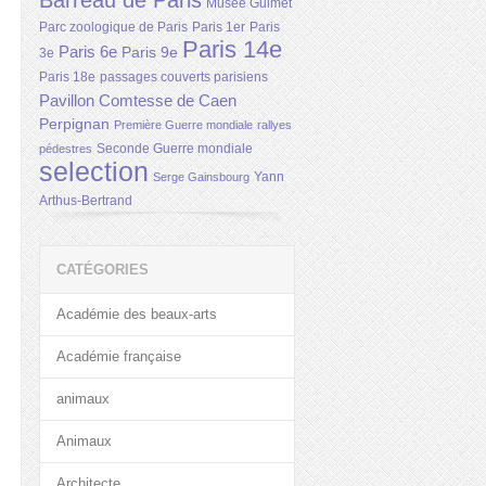
Barreau de Paris
Musée Guimet
Parc zoologique de Paris
Paris 1er
Paris
Paris 14e
Paris 6e
Paris 9e
3e
Paris 18e
passages couverts parisiens
Pavillon Comtesse de Caen
Perpignan
Première Guerre mondiale
rallyes
Seconde Guerre mondiale
pédestres
selection
Yann
Serge Gainsbourg
Arthus-Bertrand
CATÉGORIES
Académie des beaux-arts
Académie française
animaux
Animaux
Architecte