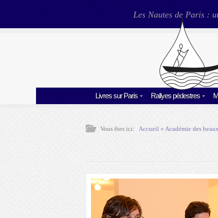
Les Nautes de Paris : u
Livres sur Paris
Rallyes pédestres
M
Vous êtes ici:
Accueil
»
Académie des beaux