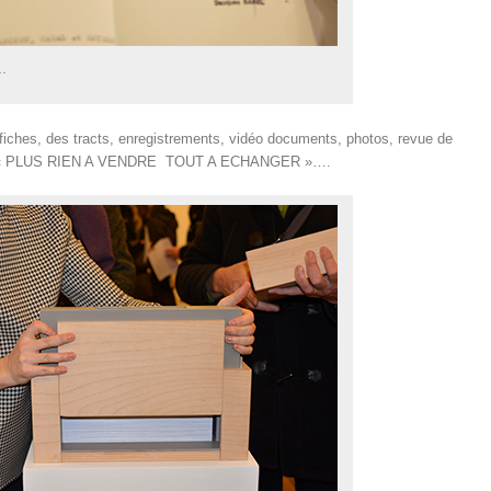
e…
 fiches, des tracts, enregistrements, vidéo documents, photos, revue de
ampon « PLUS RIEN A VENDRE TOUT A ECHANGER »….