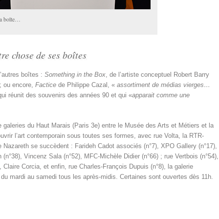
la boîte…
tre chose de ses boîtes
’autres boîtes :
Something in the Box
, de l’artiste conceptuel Robert Barry
 ; ou encore,
Factice
de Philippe Cazal, «
assortiment de médias vierges…
qui réunit des souvenirs des années 90 et qui «
apparait comme une
aleries du Haut Marais (Paris 3e) entre le Musée des Arts et Métiers et la
uvrir l’art contemporain sous toutes ses formes, avec rue Volta, la RTR-
Nazareth se succèdent : Farideh Cadot associés (n°7), XPO Gallery (n°17),
n (n°38), Vincenz Sala (n°52), MFC-Michèle Didier (n°66) ; rue Vertbois (n°54),
, Claire Corcia, et enfin, rue Charles-François Dupuis (n°8), la galerie
du mardi au samedi tous les après-midis. Certaines sont ouvertes dès 11h.