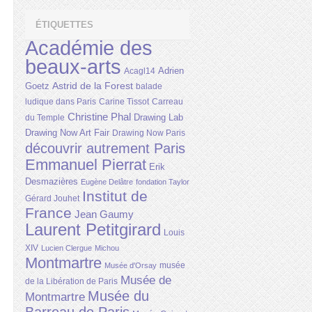
ÉTIQUETTES
Académie des
beaux-arts
Adrien
Acagl14
Astrid de la Forest
Goetz
balade
ludique dans Paris
Carine Tissot
Carreau
Christine Phal
Drawing Lab
du Temple
Drawing Now Art Fair
Drawing Now Paris
découvrir autrement Paris
Emmanuel Pierrat
Erik
Desmazières
Eugène Delâtre
fondation Taylor
Institut de
Gérard Jouhet
France
Jean Gaumy
Laurent Petitgirard
Louis
XIV
Lucien Clergue
Michou
Montmartre
musée
Musée d'Orsay
Musée de
de la Libération de Paris
Musée du
Montmartre