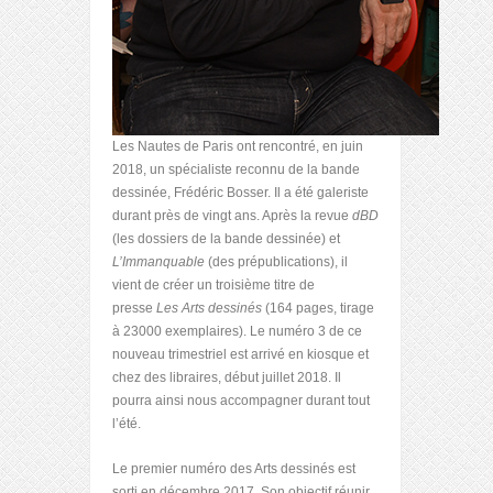
Les Nautes de Paris ont rencontré, en juin
2018, un spécialiste reconnu de la bande
dessinée, Frédéric Bosser. Il a été galeriste
durant près de vingt ans. Après la revue
dBD
(les dossiers de la bande dessinée) et
L’Immanquable
(des prépublications), il
vient de créer un troisième titre de
presse
Les Arts dessinés
(164 pages, tirage
à 23000 exemplaires). Le numéro 3 de ce
nouveau trimestriel est arrivé en kiosque et
chez des libraires, début juillet 2018. Il
pourra ainsi nous accompagner durant tout
l’été.
Le premier numéro des Arts dessinés est
sorti en décembre 2017. Son objectif réunir