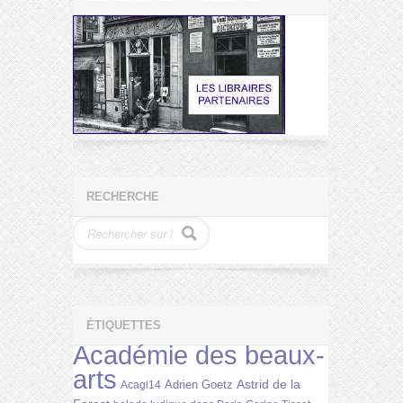
RECHERCHE
ÉTIQUETTES
Académie des beaux-
arts
Astrid de la
Adrien Goetz
Acagl14