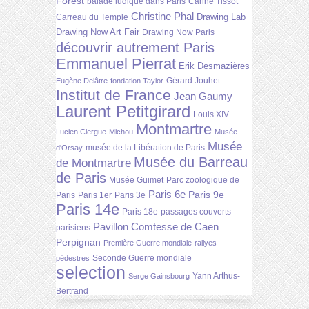
Forest
balade ludique dans Paris
Carine Tissot
Christine Phal
Drawing Lab
Carreau du Temple
Drawing Now Art Fair
Drawing Now Paris
découvrir autrement Paris
Emmanuel Pierrat
Erik Desmazières
Gérard Jouhet
Eugène Delâtre
fondation Taylor
Institut de France
Jean Gaumy
Laurent Petitgirard
Louis XIV
Montmartre
Lucien Clergue
Michou
Musée
Musée
musée de la Libération de Paris
d'Orsay
Musée du Barreau
de Montmartre
de Paris
Musée Guimet
Parc zoologique de
Paris 6e
Paris 9e
Paris
Paris 1er
Paris 3e
Paris 14e
Paris 18e
passages couverts
Pavillon Comtesse de Caen
parisiens
Perpignan
Première Guerre mondiale
rallyes
Seconde Guerre mondiale
pédestres
selection
Yann Arthus-
Serge Gainsbourg
Bertrand