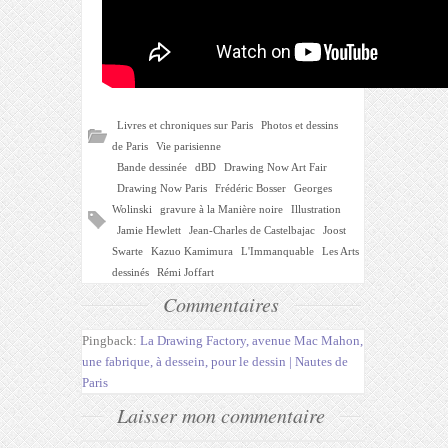
Livres et chroniques sur Paris
Photos et dessins
de Paris
Vie parisienne
Bande dessinée
dBD
Drawing Now Art Fair
Drawing Now Paris
Frédéric Bosser
Georges
Wolinski
gravure à la Manière noire
Illustration
Jamie Hewlett
Jean-Charles de Castelbajac
Joost
Swarte
Kazuo Kamimura
L'Immanquable
Les Arts
dessinés
Rémi Joffart
Commentaires
Pingback:
La Drawing Factory, avenue Mac Mahon,
une fabrique, à dessein, pour le dessin | Nautes de
Paris
Laisser mon commentaire