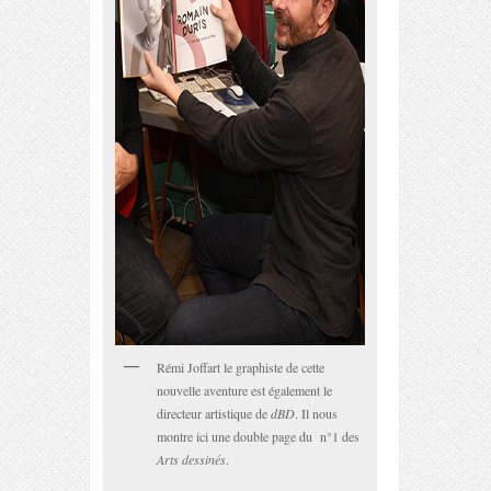
Rémi Joffart le graphiste de cette
nouvelle aventure est également le
directeur artistique de
dBD
. Il nous
montre ici une double page du n°1 des
Arts dessinés
.