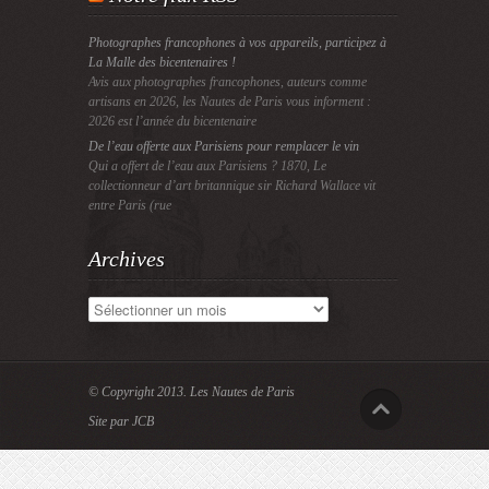
Photographes francophones à vos appareils, participez à
La Malle des bicentenaires !
Avis aux photographes francophones, auteurs comme
artisans en 2026, les Nautes de Paris vous informent :
2026 est l’année du bicentenaire
De l’eau offerte aux Parisiens pour remplacer le vin
Qui a offert de l’eau aux Parisiens ? 1870, Le
collectionneur d’art britannique sir Richard Wallace vit
entre Paris (rue
Archives
Archives
© Copyright 2013.
Les Nautes de Paris
Site par JCB