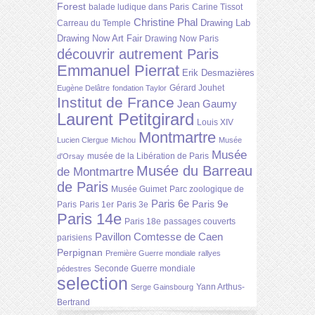
Forest
balade ludique dans Paris
Carine Tissot
Christine Phal
Drawing Lab
Carreau du Temple
Drawing Now Art Fair
Drawing Now Paris
découvrir autrement Paris
Emmanuel Pierrat
Erik Desmazières
Gérard Jouhet
Eugène Delâtre
fondation Taylor
Institut de France
Jean Gaumy
Laurent Petitgirard
Louis XIV
Montmartre
Lucien Clergue
Michou
Musée
Musée
musée de la Libération de Paris
d'Orsay
Musée du Barreau
de Montmartre
de Paris
Musée Guimet
Parc zoologique de
Paris 6e
Paris 9e
Paris
Paris 1er
Paris 3e
Paris 14e
Paris 18e
passages couverts
Pavillon Comtesse de Caen
parisiens
Perpignan
Première Guerre mondiale
rallyes
Seconde Guerre mondiale
pédestres
selection
Yann Arthus-
Serge Gainsbourg
Bertrand