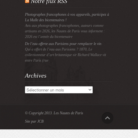
Notre flux RSS
Photographes francophones à vos appareils, participez à
La Malle des bicentenaires !
Avis aux photographes francophones, auteurs comme
artisans en 2026, les Nautes de Paris vous informent :
2026 est l’année du bicentenaire
De l’eau offerte aux Parisiens pour remplacer le vin
Qui a offert de l’eau aux Parisiens ? 1870, Le
collectionneur d’art britannique sir Richard Wallace vit
entre Paris (rue
Archives
Archives
© Copyright 2013.
Les Nautes de Paris
Site par JCB