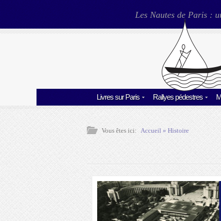
Les Nautes de Paris : u
Livres sur Paris
Rallyes pédestres
M
Vous êtes ici:
Accueil
»
Histoire