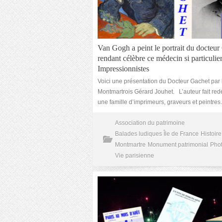
Van Gogh a peint le portrait du docteur
rendant célèbre ce médecin si particulie
Impressionnistes
Voici une présentation du Docteur Gachet par 
Montmartrois Gérard Jouhet. L’auteur fait red
une famille d’imprimeurs, graveurs et peintre
Association du patrimoine
Balades ludiques Île de France
Histoire
Montmartre
Monument patrimonial
Pho
Vie parisienne