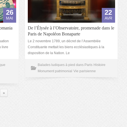
26
22
MAI
AVR
liomania
De l’Élysée à l’Observatoire, promenade dans le
Paris de Napoléon Bonaparte
sation
Le 2 novembre 1789, un décret de l’Assemblée
 livre
Constituante mettait les biens ecclésiastiques à la
disposition de la Nation. Le
que
Balades ludiques à pied dans Paris
Histoire
Monument patrimonial
Vie parisienne
»