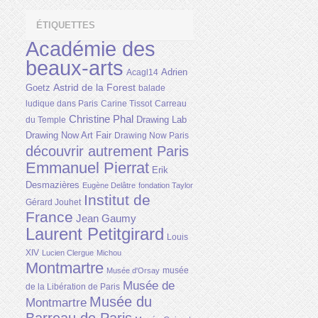
ÉTIQUETTES
Académie des
beaux-arts
Adrien
Acagl14
Astrid de la Forest
Goetz
balade
ludique dans Paris
Carine Tissot
Carreau
Christine Phal
Drawing Lab
du Temple
Drawing Now Art Fair
Drawing Now Paris
découvrir autrement Paris
Emmanuel Pierrat
Erik
Desmazières
Eugène Delâtre
fondation Taylor
Institut de
Gérard Jouhet
France
Jean Gaumy
Laurent Petitgirard
Louis
XIV
Lucien Clergue
Michou
Montmartre
musée
Musée d'Orsay
Musée de
de la Libération de Paris
Musée du
Montmartre