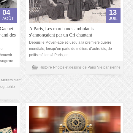
04
13
AOÛT
JUIL
 Gachet
A Paris, Les marchands ambulants
r ami des
s’annonçaient par un Cri chantant
Depuis le Moyen-âge et jusqu’à la première guerre
le
mondiale, lorsqu’on parle de métiers d’autrefois, de
écouvrir
petits métiers à Paris, on
s Auguste
Histoire
Photos et dessins de Paris
Vie parisienne
Métiers d'art
tographie