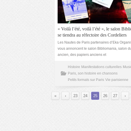
« Voilà l’été, voilà l’été », le salon Bib
se tiendra au réfectoire des Cordeliers
Les Nautes de Paris partenaires d’Eka Organi
vous annoncent le salon Bibliomania, salon du
ancien, des papiers anciens et
Histoire
Manifestations culturelles
Musi
Paris, son histoire en chansons
Petits formats sur Paris
Vie parisienne
«
‹
23
24
25
26
27
›