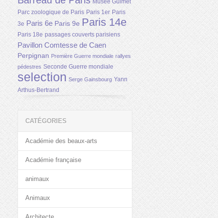
Barreau de Paris
Musée Guimet
Parc zoologique de Paris
Paris 1er
Paris
Paris 14e
Paris 6e
Paris 9e
3e
Paris 18e
passages couverts parisiens
Pavillon Comtesse de Caen
Perpignan
Première Guerre mondiale
rallyes
Seconde Guerre mondiale
pédestres
selection
Yann
Serge Gainsbourg
Arthus-Bertrand
CATÉGORIES
Académie des beaux-arts
Académie française
animaux
Animaux
Architecte