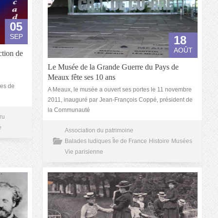
05
SEP
18
AOÛT
ction de
Le Musée de la Grande Guerre du Pays de
Meaux fête ses 10 ans
ues de
A Meaux, le musée a ouvert ses portes le 11 novembre
2011, inauguré par Jean-François Coppé, président de
la Communauté
ru
e
Association du patrimoine
Balades ludiques Île de France
Histoire
Musées
Vie parisienne