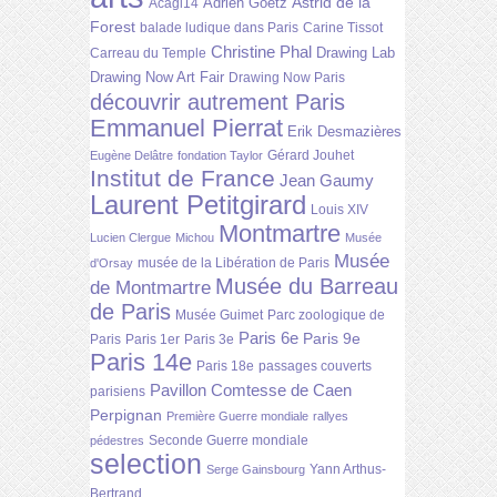
Astrid de la
Adrien Goetz
Acagl14
Forest
balade ludique dans Paris
Carine Tissot
Christine Phal
Drawing Lab
Carreau du Temple
Drawing Now Art Fair
Drawing Now Paris
découvrir autrement Paris
Emmanuel Pierrat
Erik Desmazières
Gérard Jouhet
Eugène Delâtre
fondation Taylor
Institut de France
Jean Gaumy
Laurent Petitgirard
Louis XIV
Montmartre
Lucien Clergue
Michou
Musée
Musée
musée de la Libération de Paris
d'Orsay
Musée du Barreau
de Montmartre
de Paris
Musée Guimet
Parc zoologique de
Paris 6e
Paris 9e
Paris
Paris 1er
Paris 3e
Paris 14e
Paris 18e
passages couverts
Pavillon Comtesse de Caen
parisiens
Perpignan
Première Guerre mondiale
rallyes
Seconde Guerre mondiale
pédestres
selection
Yann Arthus-
Serge Gainsbourg
Bertrand