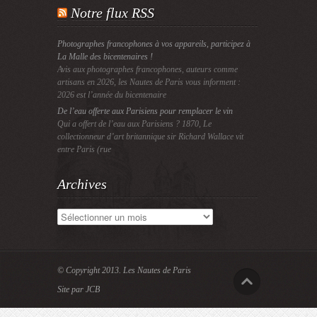
Notre flux RSS
Photographes francophones à vos appareils, participez à
La Malle des bicentenaires !
Avis aux photographes francophones, auteurs comme
artisans en 2026, les Nautes de Paris vous informent :
2026 est l’année du bicentenaire
De l’eau offerte aux Parisiens pour remplacer le vin
Qui a offert de l’eau aux Parisiens ? 1870, Le
collectionneur d’art britannique sir Richard Wallace vit
entre Paris (rue
Archives
Archives
© Copyright 2013.
Les Nautes de Paris
Site par JCB