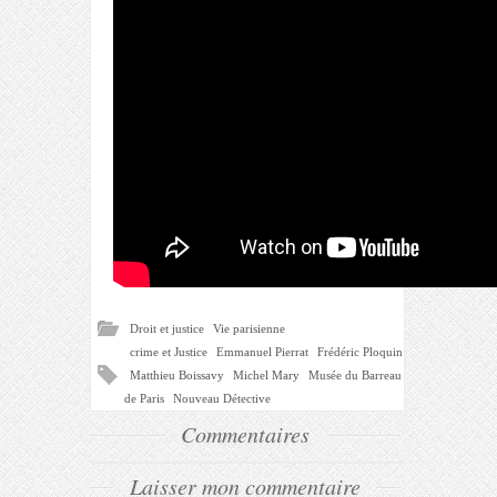
Droit et justice
Vie parisienne
crime et Justice
Emmanuel Pierrat
Frédéric Ploquin
Matthieu Boissavy
Michel Mary
Musée du Barreau
de Paris
Nouveau Détective
Commentaires
Laisser mon commentaire