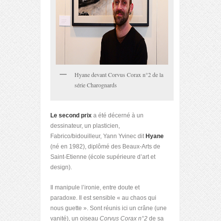
Hyane devant Corvus Corax n°2 de la
série Charognards
Le second prix
a été décerné à un
dessinateur, un plasticien,
Fabrico/bidouilleur, Yann Yvinec dit
Hyane
(né en 1982), diplômé des Beaux-Arts de
Saint-Etienne (école supérieure d’art et
design).
Il manipule l’ironie, entre doute et
paradoxe. Il est sensible « au chaos qui
nous guette ». Sont réunis ici un crâne (une
vanité), un oiseau
Corvus Corax n°2
de sa