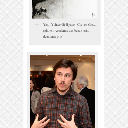
Yann Yvinec dit Hyane :
Corvus Corax
(photo : Académie des beaux-arts,
deuxième prix)