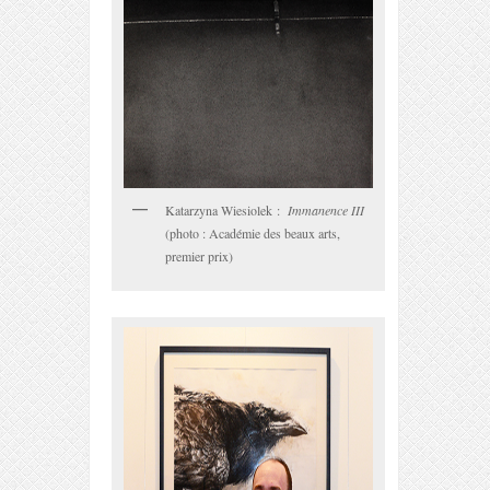
Katarzyna Wiesiolek :
Immanence III
(photo : Académie des beaux arts,
premier prix)