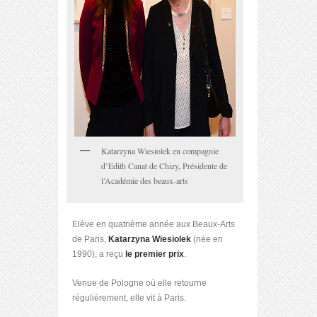
Katarzyna Wiesiolek en compagnie
d’Edith Canat de Chizy, Présidente de
l’Académie des beaux-arts
Elève en quatrième année aux Beaux-Arts
de Paris,
Katarzyna Wiesiolek
(née en
1990), a reçu
le premier prix
.
Venue de Pologne où elle retourne
régulièrement, elle vit à Paris.