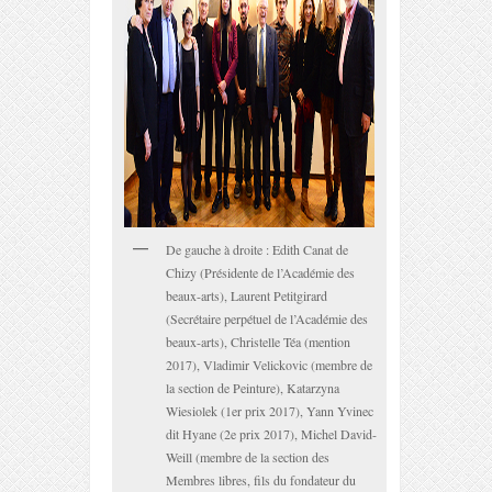
De gauche à droite : Edith Canat de
Chizy (Présidente de l’Académie des
beaux-arts), Laurent Petitgirard
(Secrétaire perpétuel de l’Académie des
beaux-arts), Christelle Téa (mention
2017), Vladimir Velickovic (membre de
la section de Peinture), Katarzyna
Wiesiolek (1
er
prix 2017), Yann Yvinec
dit Hyane (2
e
prix 2017), Michel David-
Weill (membre de la section des
Membres libres, fils du fondateur du