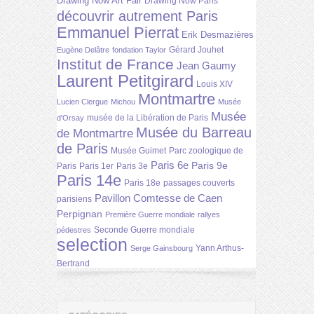
Drawing Now Art Fair
Drawing Now Paris
découvrir autrement Paris
Emmanuel Pierrat
Erik Desmazières
Gérard Jouhet
Eugène Delâtre
fondation Taylor
Institut de France
Jean Gaumy
Laurent Petitgirard
Louis XIV
Montmartre
Lucien Clergue
Michou
Musée
Musée
musée de la Libération de Paris
d'Orsay
Musée du Barreau
de Montmartre
de Paris
Musée Guimet
Parc zoologique de
Paris 6e
Paris 9e
Paris
Paris 1er
Paris 3e
Paris 14e
Paris 18e
passages couverts
Pavillon Comtesse de Caen
parisiens
Perpignan
Première Guerre mondiale
rallyes
Seconde Guerre mondiale
pédestres
selection
Yann Arthus-
Serge Gainsbourg
Bertrand