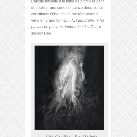
L’artiste travaille à la mine de plomb et vient
de réaliser une série de quinze dessins qui
constituent l’ébauche d’une réalisation à
venir en grand format. «
Ni l’aquarelle, ni les
pastels ne peuvent donner de tels effets,
»
souligne-t-il.
Lilian Coquillaud :
Volca#1
(photo :