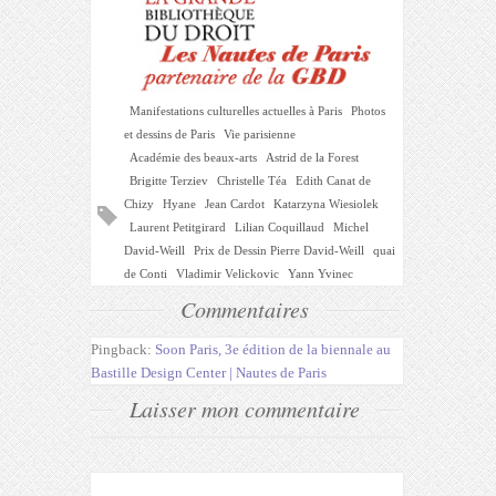
Manifestations culturelles actuelles à Paris
Photos
et dessins de Paris
Vie parisienne
Académie des beaux-arts
Astrid de la Forest
Brigitte Terziev
Christelle Téa
Edith Canat de
Chizy
Hyane
Jean Cardot
Katarzyna Wiesiolek
Laurent Petitgirard
Lilian Coquillaud
Michel
David-Weill
Prix de Dessin Pierre David-Weill
quai
de Conti
Vladimir Velickovic
Yann Yvinec
Commentaires
Pingback:
Soon Paris, 3e édition de la biennale au
Bastille Design Center | Nautes de Paris
Laisser mon commentaire