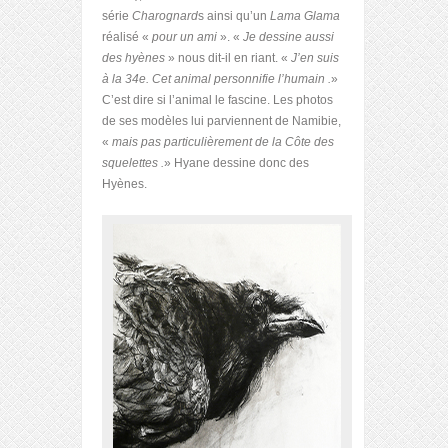
série
Charognard
s ainsi qu’un
Lama Glama
réalisé «
pour un ami
». «
Je dessine aussi
des hyènes
» nous dit-il en riant. «
J’en suis
à la 34
e
. Cet animal personnifie l’humain .
»
C’est dire si l’animal le fascine. Les photos
de ses modèles lui parviennent de Namibie,
«
mais pas particulièrement de la Côte des
squelettes .
» Hyane dessine donc des
Hyènes.