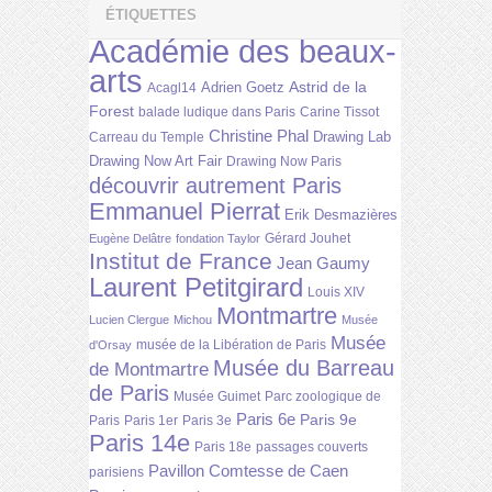
ÉTIQUETTES
Académie des beaux-
arts
Astrid de la
Adrien Goetz
Acagl14
Forest
balade ludique dans Paris
Carine Tissot
Christine Phal
Drawing Lab
Carreau du Temple
Drawing Now Art Fair
Drawing Now Paris
découvrir autrement Paris
Emmanuel Pierrat
Erik Desmazières
Gérard Jouhet
Eugène Delâtre
fondation Taylor
Institut de France
Jean Gaumy
Laurent Petitgirard
Louis XIV
Montmartre
Lucien Clergue
Michou
Musée
Musée
musée de la Libération de Paris
d'Orsay
Musée du Barreau
de Montmartre
de Paris
Musée Guimet
Parc zoologique de
Paris 6e
Paris 9e
Paris
Paris 1er
Paris 3e
Paris 14e
Paris 18e
passages couverts
Pavillon Comtesse de Caen
parisiens