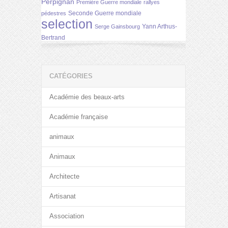
Perpignan
Première Guerre mondiale
rallyes
Seconde Guerre mondiale
pédestres
selection
Yann Arthus-
Serge Gainsbourg
Bertrand
CATÉGORIES
Académie des beaux-arts
Académie française
animaux
Animaux
Architecte
Artisanat
Association