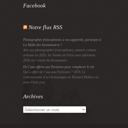
Facebook
Notre flux RSS
Photographes francophones à vos appareils, participez à
La Malle des bicentenaires !
Avis aux photographes francophones, auteurs comme
artisans en 2026, les Nautes de Paris vous informent :
2026 est l’année du bicentenaire
De l’eau offerte aux Parisiens pour remplacer le vin
Qui a offert de l’eau aux Parisiens ? 1870, Le
collectionneur d’art britannique sir Richard Wallace vit
entre Paris (rue
Archives
Archives