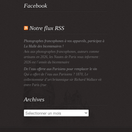
Facebook
Notre flux RSS
Photographes francophones à vos appareils, participez à
La Malle des bicentenaires !
Avis aux photographes francophones, auteurs comme
artisans en 2026, les Nautes de Paris vous informent :
2026 est l’année du bicentenaire
De l’eau offerte aux Parisiens pour remplacer le vin
Qui a offert de l’eau aux Parisiens ? 1870, Le
collectionneur d’art britannique sir Richard Wallace vit
entre Paris (rue
Archives
Archives