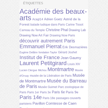
ÉTIQUETTES
Académie des beaux-
arts
Astrid de la
Adrien Goetz
Acagl14
Forest
balade ludique dans Paris
Carine Tissot
Christine Phal
Drawing Lab
Carreau du Temple
Drawing Now Art Fair
Drawing Now Paris
découvrir autrement Paris
Emmanuel Pierrat
Erik Desmazières
Gérard Jouhet
Eugène Delâtre
fondation Taylor
Institut de France
Jean Gaumy
Laurent Petitgirard
Louis XIV
Montmartre
Lucien Clergue
Michou
Musée
Musée
musée de la Libération de Paris
d'Orsay
Musée du Barreau
de Montmartre
de Paris
Musée Guimet
Parc zoologique de
Paris 6e
Paris 9e
Paris
Paris 1er
Paris 3e
Paris 14e
Paris 18e
passages couverts
Pavillon Comtesse de Caen
parisiens