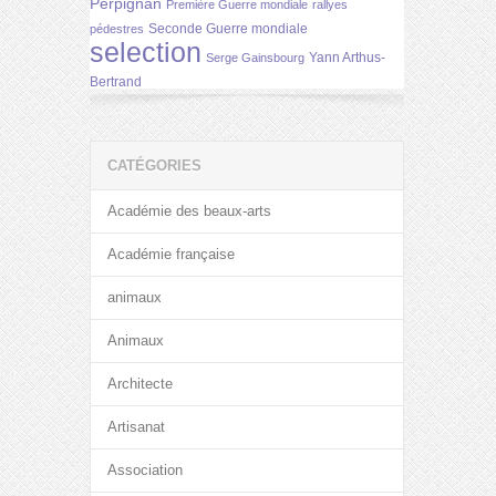
Perpignan
Première Guerre mondiale
rallyes
Seconde Guerre mondiale
pédestres
selection
Yann Arthus-
Serge Gainsbourg
Bertrand
CATÉGORIES
Académie des beaux-arts
Académie française
animaux
Animaux
Architecte
Artisanat
Association