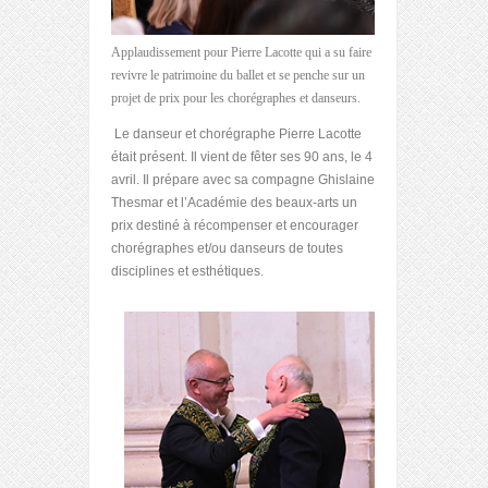
Applaudissement pour Pierre Lacotte qui a su faire
revivre le patrimoine du ballet et se penche sur un
projet de prix pour les chorégraphes et danseurs.
Le danseur et chorégraphe Pierre Lacotte
était présent. Il vient de fêter ses 90 ans, le 4
avril. Il prépare avec sa compagne Ghislaine
Thesmar et l’Académie des beaux-arts un
prix destiné à récompenser et encourager
chorégraphes et/ou danseurs de toutes
disciplines et esthétiques.