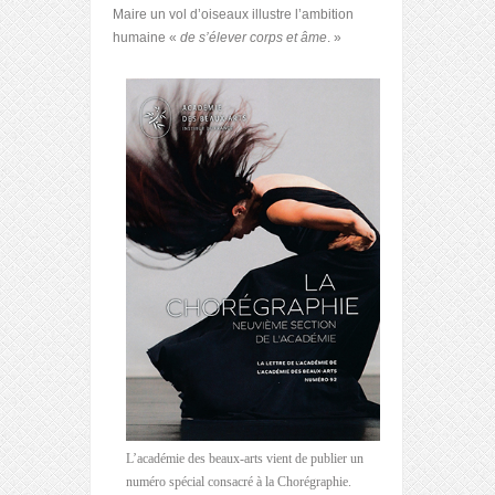
Maire un vol d’oiseaux illustre l’ambition
humaine «
de s’élever corps et âme
. »
L’académie des beaux-arts vient de publier un
numéro spécial consacré à la Chorégraphie.