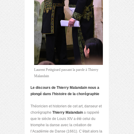
Laurent Petitgirard passant la parole à Thierry
Malandain
Le discours de Thierry Malandain nous a
plongé dans l’histoire de la chorégraphie
Théoricien et historien de cet art, danseur et
chorégraphe
Thierry Malandain
a rappelé
que le siècle de Louis XIV a été celui du
triomphe la danse avec la création de
l’Académie de Danse (1661). C’était alors la