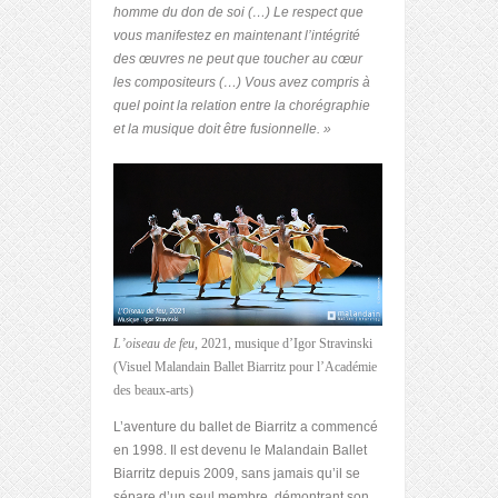
homme du don de soi (…) Le respect que
vous manifestez en maintenant l’intégrité
des œuvres ne peut que toucher au cœur
les compositeurs (…) Vous avez compris à
quel point la relation entre la chorégraphie
et la musique doit être fusionnelle. »
L’oiseau de feu
, 2021, musique d’Igor Stravinski
(Visuel Malandain Ballet Biarritz pour l’Académie
des beaux-arts)
L’aventure du ballet de Biarritz a commencé
en 1998. Il est devenu le Malandain Ballet
Biarritz depuis 2009, sans jamais qu’il se
sépare d’un seul membre, démontrant son