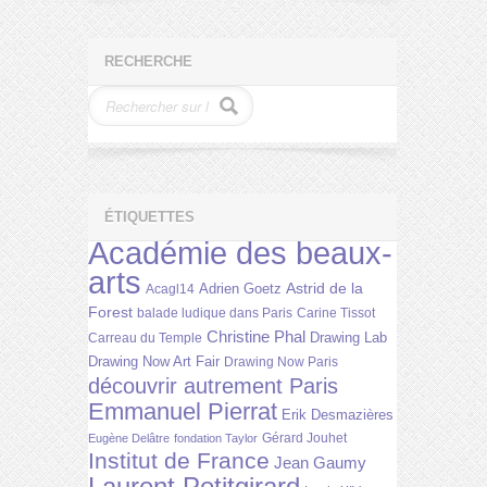
RECHERCHE
ÉTIQUETTES
Académie des beaux-
arts
Astrid de la
Adrien Goetz
Acagl14
Forest
balade ludique dans Paris
Carine Tissot
Christine Phal
Drawing Lab
Carreau du Temple
Drawing Now Art Fair
Drawing Now Paris
découvrir autrement Paris
Emmanuel Pierrat
Erik Desmazières
Gérard Jouhet
Eugène Delâtre
fondation Taylor
Institut de France
Jean Gaumy
Laurent Petitgirard