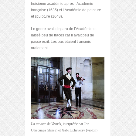
troisième académie après l’Académie
française (1635) et l’Académie de peinture
et sculpture (1648).
Le genre avait disparu de l’Académie et
laissé peu de traces car il avait peu de
passé écrit. Les pas étaient transmis
oralement.
La gavotte de Vestris
, interprétée par Jon
Olascuaga (danse) et Xabi Etcheverry (violon)