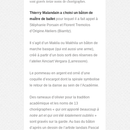
sont gravés treize noms de chorégraphes.
Thierry Malandain a choisi un bâton de
maître de ballet
pour lequel il a fait appel à
Stéphanie Porsain et Florent Tremolos
d’Origine Ateliers (Biarritz).
Il s’agit d’un Makila ou Makhila un bâton de
marche basque (qui est aussi une arme),
créé à partir d’un bois sorti des réserves de
l’atelier Ainciart Vergara (Larressore).
Le pommeau en argent est orné d’une
coquille d’escargot dont la spirale symbolise
le retour de la danse au sein de l’Académie.
Des rameaux d’olivier pour la tradition
académique et les noms de 13
chorégraphes «
qui ont apporté beaucoup à
notre art et qui ont été totalement oubliés
»
sont gravés sur la garde. Au bas du bâton
d’après un dessin de l’artiste landais Pascal