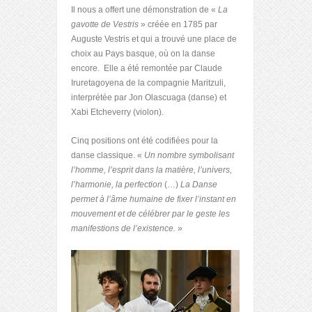
Il nous a offert une démonstration de «
La
gavotte de Vestris
» créée en 1785 par
Auguste Vestris et qui a trouvé une place de
choix au Pays basque, où on la danse
encore. Elle a été remontée par Claude
Iruretagoyena de la compagnie Maritzuli,
interprétée par Jon Olascuaga (danse) et
Xabi Etcheverry (violon).
Cinq positions ont été codifiées pour la
danse classique. «
Un nombre symbolisant
l’homme, l’esprit dans la matière, l’univers,
l’harmonie, la perfection
(…)
La Danse
permet à l’âme humaine de fixer l’instant en
mouvement et de célébrer par le geste les
manifestions de l’existence.
»