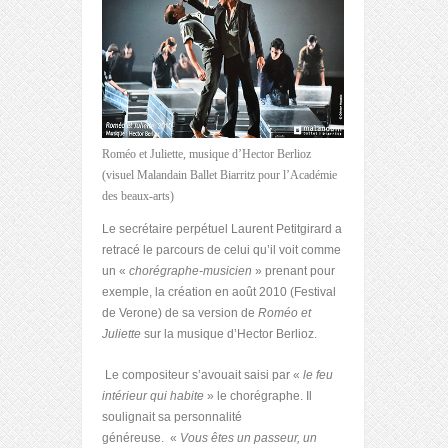
Roméo et Juliette, musique d’Hector Berlioz
(visuel Malandain Ballet Biarritz pour l’Académie
des beaux-arts)
Le secrétaire perpétuel Laurent Petitgirard a
retracé le parcours de celui qu’il voit comme
un «
chorégraphe-musicien
» prenant pour
exemple, la création en août 2010 (Festival
de Verone) de sa version de
Roméo et
Juliette
sur la musique d’Hector Berlioz.
Le compositeur s’avouait saisi par «
le feu
intérieur qui habite
» le chorégraphe. Il
soulignait sa personnalité
généreuse. «
Vous êtes un passeur, un