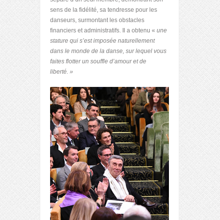
sens de la fidélité, sa tendresse pour les
danseurs, surmontant les obstacles
financiers et administratifs. Il a obtenu «
une
stature qui s’est imposée naturellement
dans le monde de la danse, sur lequel vous
faites flotter un souffle d’amour et de
liberté. »