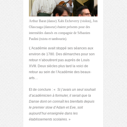
Arthur Barat (danse) Xabi Etcheverry (violon), Jon
Olascuaga (danseur) étaient présents pour des
intermèdes dansés en compagnie de Sébastien
Paulini (txistu et tambourin).
L’Académie avait stoppé ses séances aux
environ de 1780. Des démarches pour son
retour n’aboutirent pas auprès de Louis
XVIII. Deux siècles plus tard la voici de
retour au sein de l’Académie des beaux-
arts…
Et de conclure : «
Si j’avais un seul souhait
d’académicien à formuler, il serait que la
Danse dont on connaît les bienfaits depuis
le premier slow d’Adam et Eve, soit
aujourd’hui enseignée dans les
établissements scolaires.
»