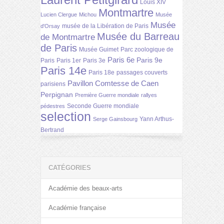
Louis XIV
Montmartre
Lucien Clergue
Michou
Musée
Musée
musée de la Libération de Paris
d'Orsay
Musée du Barreau
de Montmartre
de Paris
Musée Guimet
Parc zoologique de
Paris 6e
Paris 9e
Paris
Paris 1er
Paris 3e
Paris 14e
Paris 18e
passages couverts
Pavillon Comtesse de Caen
parisiens
Perpignan
Première Guerre mondiale
rallyes
Seconde Guerre mondiale
pédestres
selection
Yann Arthus-
Serge Gainsbourg
Bertrand
CATÉGORIES
Académie des beaux-arts
Académie française