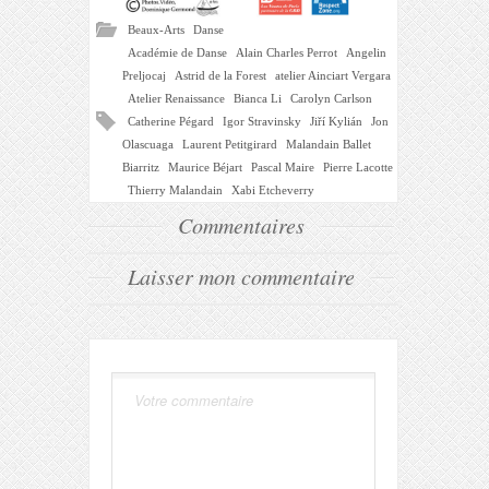
Beaux-Arts
Danse
Académie de Danse
Alain Charles Perrot
Angelin
Preljocaj
Astrid de la Forest
atelier Ainciart Vergara
Atelier Renaissance
Bianca Li
Carolyn Carlson
Catherine Pégard
Igor Stravinsky
Jiří Kylián
Jon
Olascuaga
Laurent Petitgirard
Malandain Ballet
Biarritz
Maurice Béjart
Pascal Maire
Pierre Lacotte
Thierry Malandain
Xabi Etcheverry
Commentaires
Laisser mon commentaire