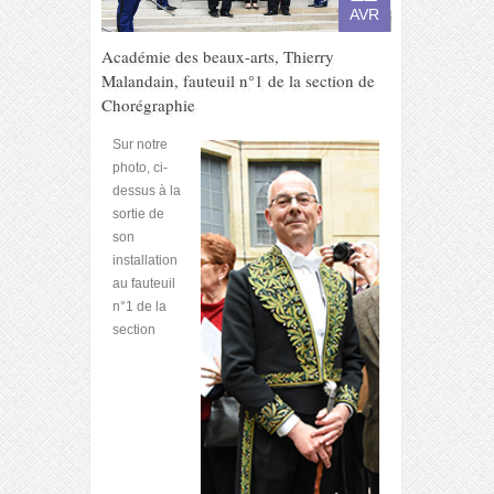
AVR
Académie des beaux-arts, Thierry
Malandain, fauteuil n°1 de la section de
Chorégraphie
Sur notre
photo, ci-
dessus à la
sortie de
son
installation
au fauteuil
n°1 de la
section