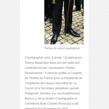
Portrait du nouvel académicien
Chorégraphie voici, à droite, l’Académicien
Thierry Malandain dans son bel habit vert
confectionné par l’association l’Atelier
Renaissance*. Il vient de quitter la Coupole
de l’Institut de France avec la Présidente de
l’Académie des beaux-arts Astrid de La
Forest, et le Secrétaire perpétuel Laurent
Petitgirard. Derrière eux les Académiciens
Bianca Li de la section Chorégraphie et
l’architecte Alain Charles Perrot qui a été
président de l’Académie en 2021.