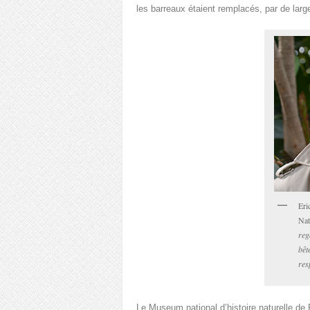
les barreaux étaient remplacés, par de large
Eri
Nat
reg
bêt
res
Le Museum national d’histoire naturelle de 