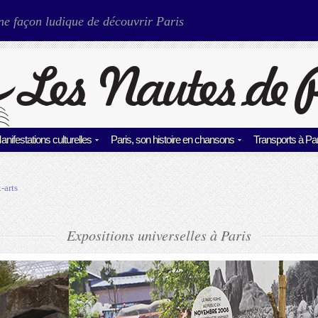
ne façon ludique de découvrir Paris
anifestations culturelles
Paris, son histoire en chansons
Transports à Par
-arts
Expositions universelles à Paris