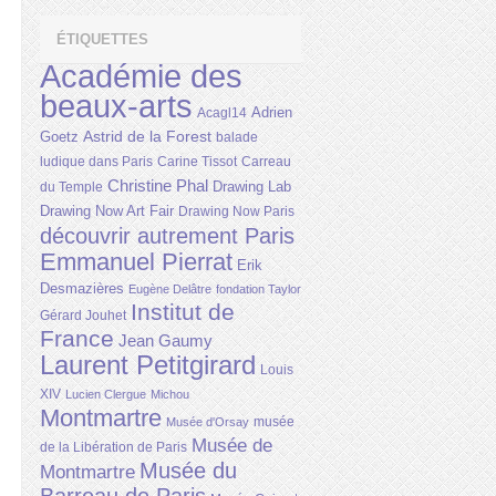
ÉTIQUETTES
Académie des
beaux-arts
Adrien
Acagl14
Astrid de la Forest
Goetz
balade
ludique dans Paris
Carine Tissot
Carreau
Christine Phal
Drawing Lab
du Temple
Drawing Now Art Fair
Drawing Now Paris
découvrir autrement Paris
Emmanuel Pierrat
Erik
Desmazières
Eugène Delâtre
fondation Taylor
Institut de
Gérard Jouhet
France
Jean Gaumy
Laurent Petitgirard
Louis
XIV
Lucien Clergue
Michou
Montmartre
musée
Musée d'Orsay
Musée de
de la Libération de Paris
Musée du
Montmartre