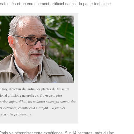
s fossés et un enrochement artificiel cachait la partie technique.
c Joly, directeur du jardin des plantes du Museum
ional d’histoire naturelle : «
On ne peut plus
arder, aujourd’hui,
les animaux sauvages comme des
es curieuses, comme
cela s’est fait… Il faut les
pecter, les protéger…
«
Paris va pérenniser cette expérience. Sur 14 hectares, près du lac