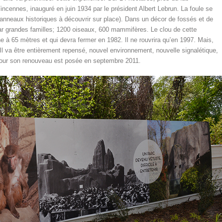
ncennes, inauguré en juin 1934 par le président Albert Lebrun. La foule se
panneaux historiques à découvrir sur place). Dans un décor de fossés et de
ar grandes familles; 1200 oiseaux, 600 mammifères. Le clou de cette
ne à 65 mètres et qui devra fermer en 1982. Il ne rouvrira qu’en 1997. Mais,
8. Il va être entièrement repensé, nouvel environnement, nouvelle signalétique,
pour son renouveau est posée en septembre 2011.