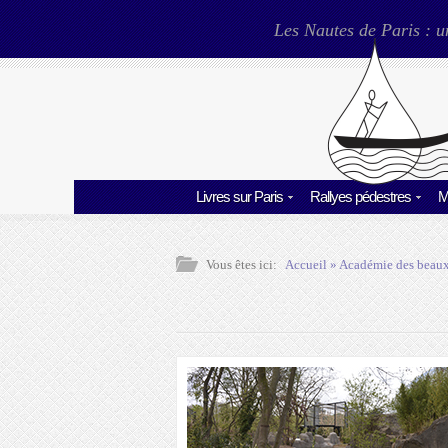
Les Nautes de Paris : u
Livres sur Paris
Rallyes pédestres
M
Vous êtes ici:
Accueil
»
Académie des beaux