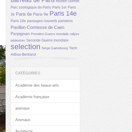
Barreau de Paris
Musée Guimet
Parc zoologique de Paris
Paris 1er
Paris
Paris 14e
Paris 6e
Paris 9e
3e
Paris 18e
passages couverts parisiens
Pavillon Comtesse de Caen
Perpignan
Première Guerre mondiale
rallyes
Seconde Guerre mondiale
pédestres
selection
Yann
Serge Gainsbourg
Arthus-Bertrand
CATÉGORIES
Académie des beaux-arts
Académie française
animaux
Animaux
Architecte