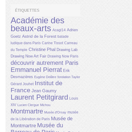
ÉTIQUETTES
Académie des
beaux-arts
Adrien
Acagl14
Astrid de la Forest
Goetz
balade
ludique dans Paris
Carine Tissot
Carreau
Christine Phal
Drawing Lab
du Temple
Drawing Now Art Fair
Drawing Now Paris
découvrir autrement Paris
Emmanuel Pierrat
Erik
Desmazières
Eugène Delâtre
fondation Taylor
Institut de
Gérard Jouhet
France
Jean Gaumy
Laurent Petitgirard
Louis
XIV
Lucien Clergue
Michou
Montmartre
musée
Musée d'Orsay
Musée de
de la Libération de Paris
Musée du
Montmartre