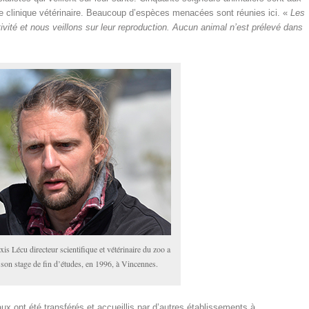
ne clinique vétérinaire. Beaucoup d’espèces menacées sont réunies ici. «
Les
ité et nous veillons sur leur reproduction. Aucun animal n’est prélevé dans
xis Lécu directeur scientifique et vétérinaire du zoo a
t son stage de fin d’études, en 1996, à Vincennes.
ux ont été transférés et accueillis par d’autres établissements à