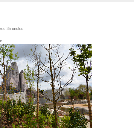
vec 35 enclos.
e.