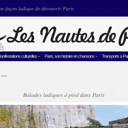
ne façon ludique de découvrir Paris
anifestations culturelles
Paris, son histoire en chansons
Transports à Par
-arts
Balades ludiques à pied dans Paris