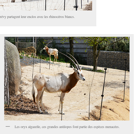
évy partagent leur enclos avec les rhinocéros blancs.
Les oryx algazelle, ces grandes antilopes font partie des espèces menacées.