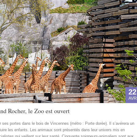
22
AVR
and Rocher, le Zoo est ouvert
r ses portes dans le bois de Vincennes (métro : Porte dorée). Il s’avérera un
duire les enfants. Les animaux sont présentés dans leur univers mis en
ialistes qui veillent sur leur santé. Cinquante soigneurs-animaliers sont aux