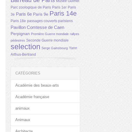
Barreau de Paris
Musée Guimet
Parc zoologique de Paris
Paris 1er
Paris
Paris 14e
Paris 6e
Paris 9e
3e
Paris 18e
passages couverts parisiens
Pavillon Comtesse de Caen
Perpignan
Première Guerre mondiale
rallyes
Seconde Guerre mondiale
pédestres
selection
Yann
Serge Gainsbourg
Arthus-Bertrand
CATÉGORIES
Académie des beaux-arts
Académie française
animaux
Animaux
Architecte