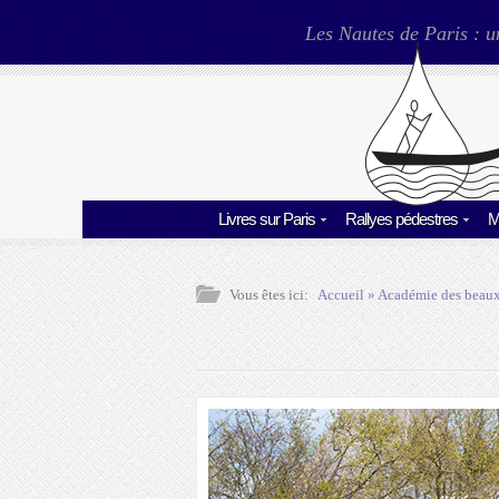
Les Nautes de Paris : u
Livres sur Paris
Rallyes pédestres
M
Vous êtes ici:
Accueil
»
Académie des beaux